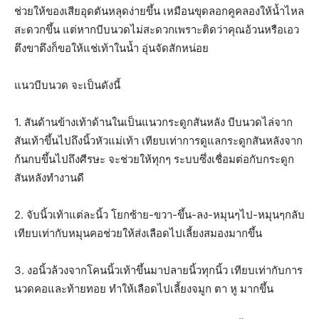
ช่วยให้ของเสียอุดตันหลุดง่ายขึ้น เหมือนขุดลอกคูคลองให้น้ำไหล
สะดวกขึ้น แต่หากบีบนวดไม่สะดวกเพราะติดว่าคุณอ้วนหรือเอว
ตึงขาตึงก็ขอให้แช่เท้าในน้ำ อุ่นจัดสักหน่อย
แนวบีบนวด จะเป็นดังนี้
1. สันด้านข้างเท้าด้านในเป็นแนวกระดูกสันหลัง บีบนวดไล่จาก
สันเท้าขึ้นไปถึงนิ้วหัวแม่เท้า เทียบเท่าการดูแลกระดูกสันหลังจาก
ก้นกบขึ้นไปถึงศีรษะ จะช่วยให้ทุกๆ ระบบซึ่งเชื่อมต่อกับกระดูก
สันหลังทำงานดี
2. จับนิ้วเท้าแต่ละนิ้ว โยกซ้าย-ขวา-ขึ้น-ลง-หมุนๆไป-หมุนๆกลับ
เทียบเท่ากับหมุนคอช่วยให้ส่งเลือดไปเลี้ยงสมองมากขึ้น
3. งอนิ้วล้วงจากโคนนิ้วเท้าขึ้นมาปลายนิ้วทุกนิ้ว เทียบเท่ากับการ
นวดคอและท้ายทอย ทำให้เลือดไปเลี้ยงจมูก ตา หู มากขึ้น