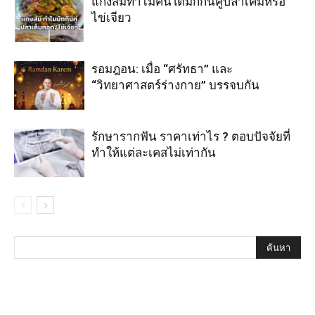
แกงส้มทำไมคนใต้มักกินคู่ปลาเค็มหรือ
ไข่เจียว
รอมฎอน: เมื่อ “ศรัทธา” และ
“วิทยาศาสตร์ร่างกาย” บรรจบกัน
รักษารากฟัน ราคาเท่าไร ? ตอบปัจจัยที่
ทำให้แต่ละเคสไม่เท่ากัน