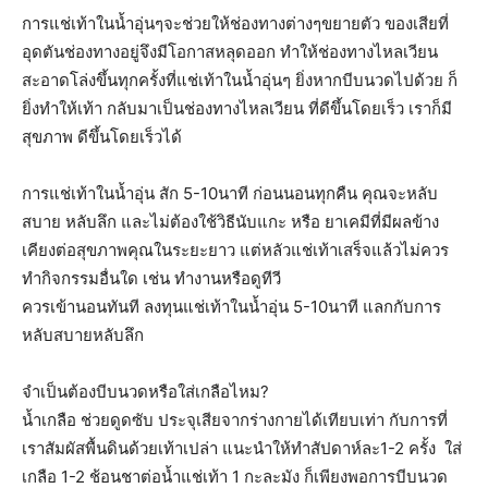
การแช่เท้าในน้ำอุ่นๆจะช่วยให้ช่องทางต่างๆขยายตัว ของเสียที่
อุดตันช่องทางอยู่จึงมีโอกาสหลุดออก ทำให้ช่องทางไหลเวียน
สะอาดโล่งขึ้นทุกครั้งที่แช่เท้าในน้ำอุ่นๆ ยิ่งหากบีบนวดไปด้วย ก็
ยิ่งทำให้เท้า กลับมาเป็นช่องทางไหลเวียน ที่ดีขึ้นโดยเร็ว เราก็มี
สุขภาพ ดีขึ้นโดยเร็วได้
การแช่เท้าในน้ำอุ่น สัก 5-10นาที ก่อนนอนทุกคืน คุณจะหลับ
สบาย หลับลึก และไม่ต้องใช้วิธีนับแกะ หรือ ยาเคมีที่มีผลข้าง
เคียงต่อสุขภาพคุณในระยะยาว แต่หลัวแช่เท้าเสร็จแล้วไม่ควร
ทำกิจกรรมอื่นใด เช่น ทำงานหรือดูทีวี
ควรเข้านอนทันที ลงทุนแช่เท้าในน้ำอุ่น 5-10นาที แลกกับการ
หลับสบายหลับลึก
จำเป็นต้องบีบนวดหรือใส่เกลือไหม?
น้ำเกลือ ช่วยดูดซับ ประจุเสียจากร่างกายได้เทียบเท่า กับการที่
เราสัมผัสพื้นดินด้วยเท้าเปล่า แนะนำให้ทำสัปดาห์ละ1-2 ครั้ง ใส่
เกลือ 1-2 ช้อนชาต่อน้ำแช่เท้า 1 กะละมัง ก็เพียงพอการบีบนวด