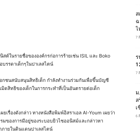
ส
ฉ
ไ
7 
อนิสต์ในรายชื่อขององค์กรก่อการร้ายเช่น ISIL และ Boko
ร
งต่อบรรดาเด็กๆในปาเลสไตน์
1
7 
อกชนสนับสนุนสิทธิเด็ก กำลังทำงานร่วมกันเพื่อขึ้นบัญชี
เมิดสิทธิของเด็กในการกระทำที่เป็นอันตรายต่อเด็ก
ม
ส
เช
ดเผยเรื่องดังกล่าว ทางหนังสือพิมพ์อิสราเอล Al-Youm เผยว่า
6 
ธรรมของการมีอยู่ของระบอบยิวไซออนิสม์และกล่าวหา
เขาภายในดินแดนปาเลสไตน์