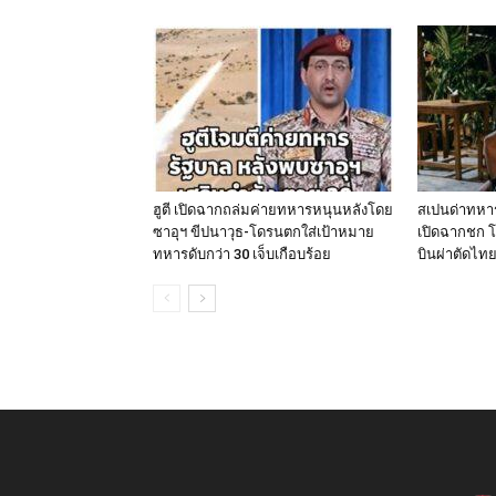
ฮูตี เปิดฉากถล่มค่ายทหารหนุนหลังโดย
สเปนด่าทหา
ซาอุฯ ขีปนาวุธ-โดรนตกใส่เป้าหมาย
เปิดฉากชก โ
ทหารดับกว่า 30 เจ็บเกือบร้อย
บินผ่าตัดไท