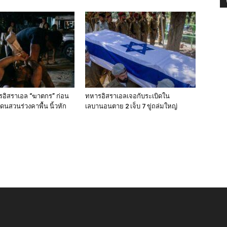
รอิสราเอล “ฆาตกร” ก่อน
ทหารอิสราเอลเจอกับระเบิดใน
ดนสวนร่วงคาพื้น นิ้วหัก
เลบานอนตาย 2 เจ็บ 7 ขู่ถล่มใหญ่
ย