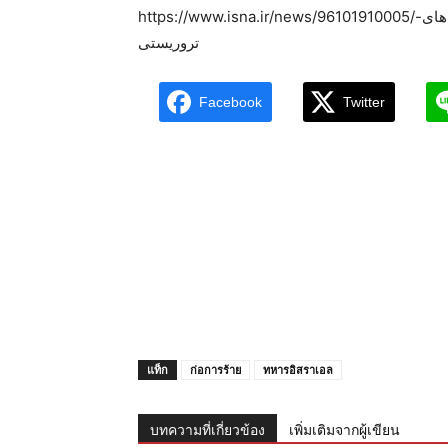
https://www.isna.ir/news/96101910005/تلاش-یونیسف-برای-درج-نام-اسرائیل-در-لیست-گروه-های-
تروریستی
Facebook
Twitter
แท็ก
ก่อการร้าย
ทหารอิสราเอล
บทความที่เกี่ยวข้อง
เพิ่มเติมจากผู้เขียน