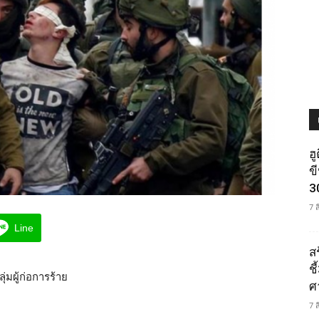
ฮ
ข
3
7 
Line
ส
ช
่มผู้ก่อการร้าย
ศ
7 