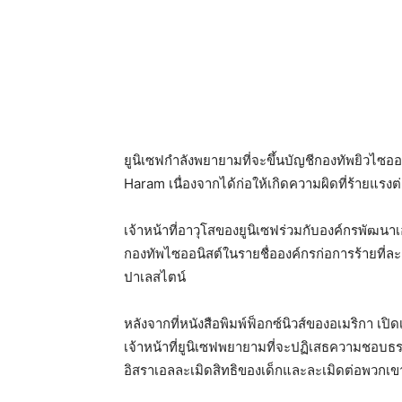
ยูนิเซฟกำลังพยายามที่จะขึ้นบัญชีกองทัพยิวไซอ
Haram เนื่องจากได้ก่อให้เกิดความผิดที่ร้ายแร
เจ้าหน้าที่อาวุโสของยูนิเซฟร่วมกับองค์กรพัฒนาเ
กองทัพไซออนิสต์ในรายชื่อองค์กรก่อการร้ายที่ละ
ปาเลสไตน์
หลังจากที่หนังสือพิมพ์ฟ็อกซ์นิวส์ของอเมริกา เปิ
เจ้าหน้าที่ยูนิเซฟพยายามที่จะปฏิเสธความชอบ
อิสราเอลละเมิดสิทธิของเด็กและละเมิดต่อพวก