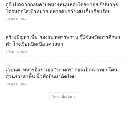
ฮูตี เปิดฉากถล่มค่ายทหารหนุนหลังโดยซาอุฯ ขีปนาวุธ-
โดรนตกใส่เป้าหมาย ทหารดับกว่า 30 เจ็บเกือบร้อย
7 สิงหาคม 2026
สร้างปัญหาเพิ่ม! รองผบ.ทหารพราน ชี้3จังหวัดการศึกษา
ต่ำ โรงเรียนบิดเบือนศาสนา
7 สิงหาคม 2026
สเปนด่าทหารอิสราเอล “ฆาตกร” ก่อนเปิดฉากชก โดน
สวนร่วงคาพื้น นิ้วหักบินผ่าตัดไทย
7 สิงหาคม 2026
โหลดเพิ่มเติม