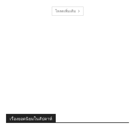
โหลดเพิ่มเติม
เรื่องยอดนิยมในสัปดาห์