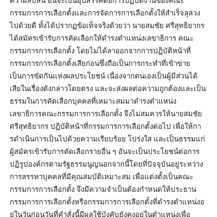
ความสับสน อันจะเป็นอุปสรรคต่อการปฏิบัติงานของคณะ
กร
รมการการเลือกตั้งและการจัดการการเลือกตั้งให้สําเร็จลุล่วง
ไปด้วยดี ทั้งได้ปรากฏข้อเท็จจริงด้วยว่า นายสมชัย ศรีสุทธิยากร
ได้สมัครเข้ารับการคัดเลือกให้ดํารงตําแหน่งเลขาธิการ คณะ
กรรมการการเลือกตั้ง โดยไม่ได้ลาออกจากการปฏิบัติหน้าที่
กรรมการการเลือกตั้งเสียก่อนซึ่งถือเป็นการกระทําที่เข้าข่าย
เป็นการขัดกันแห่งผลประโยชน์ เนื่องจากตนเองเป็นผู้มีส่วนได้
เสียในเรื่องดังกล่าวโดยตรง และจะส่งผลต่อความถูกต้องและเป็น
ธรรมในการคัดเลือกบุคคลที่เหมาะสมมาดํารงตําแหน่ง
เลขาธิการคณะกรรมการการเลือกตั้ง จึงไม่สมควรให้นายสมชัย
ศรีสุทธิยากร ปฏิบัติหน้าที่กรรมการการเลือกตั้งต่อไป เพื่อให้กา
รดําเนินการเป็นไปด้วยความเรียบร้อย โปร่งใส และเป็นธรรมแก่
ผู้สมัครเข้ารับการคัดเลือกรายอื่น ๆ อันจะเป็นประโยชน์ต่อการ
ปฏิรูปองค์กรตามรัฐธรรมนูญนอกจากนี้โดยที่ปัจจุบันอยู่ระหว่าง
การสรรหาบุคคลที่มีคุณสมบัติเหมาะสม เพื่อแต่งตั้งเป็นคณะ
กรรมการการเลือกตั้ง จึงมีความจําเป็นต้องกําหนดให้ประธาน
กรรมการการเลือกตั้งหรือกรรมการการเลือกตั้งที่ดํารงตําแหน่งอ
ยู่ในวันก่อนวันที่คําสั่งนี้มีผลใช้บังคับยังคงอยู่ในตําแหน่งเพื่อ