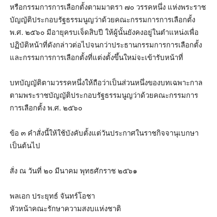
หรือกรรมการการเลือกตั้งตามมาตรา ๗๐ วรรคหนึ่ง แห่งพระราช
บัญญัติประกอบรัฐธรรมนูญว่าด้วยคณะกรรมการการเลือกตั้ง
พ.ศ. ๒๕๖๐ มีอายุครบเจ็ดสิบปี ให้ผู้นั้นยังคงอยู่ในตําแหน่งเพื่อ
ปฏิบัติหน้าที่ดังกล่าวต่อไปจนกว่าประธานกรรมการการเลือกตั้ง
และกรรมการการเลือกตั้งที่แต่งตั้งขึ้นใหม่จะเข้ารับหน้าที่
บทบัญญัติตามวรรคหนึ่งให้ถือว่าเป็นส่วนหนึ่งของบทเฉพาะกาล
ตามพระราชบัญญัติประกอบรัฐธรรมนูญว่าด้วยคณะกรรมการ
การเลือกตั้ง พ.ศ. ๒๕๖๐
ข้อ ๓ คําสั่งนี้ให้ใช้บังคับตั้งแต่วันประกาศในราชกิจจานุเบกษา
เป็นต้นไป
สั่ง ณ วันที่ ๒๐ มีนาคม พุทธศักราช ๒๕๖๑
พลเอก ประยุทธ์ จันทร์โอชา
หัวหน้าคณะรักษาความสงบแห่งชาติ