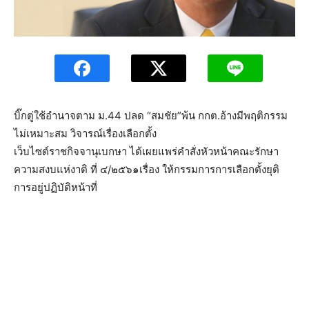
บิ๊กตู่ใช้อำนาจตาม ม.44 ปลด “สมชัย”พ้น กกต.อ้างมีพฤติกรรม
ไม่เหมาะสม วิจารณ์เรื่องเลือกตั้ง
เว็บไซต์ราชกิจจานุเบกษา ได้เผยแพร่คําสั่งหัวหน้าคณะรักษา
ความสงบแห่งาติ ที่ ๔/๒๕๖๑เรื่อง ให้กรรมการการเลือกตั้งยุติ
การอยู่ปฏิบัติหน้าที่