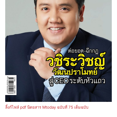
ลิ้งก์ไฟล์ pdf นิตยสาร Mtoday ฉบับที่ 75 เต็มฉบับ