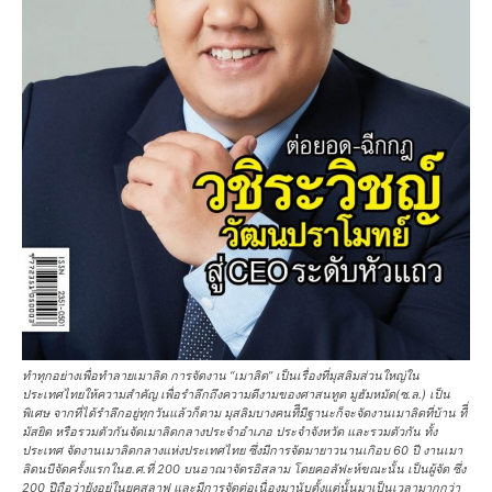
ทำทุกอย่างเพื่อทำลายเมาลิด การจัดงาน “เมาลิด” เป็นเรื่องที่มุสลิมส่วนใหญ่ใน
ประเทศไทยให้ความสำคัญ เพื่อรำลึกถึงความดีงามของศาสนทูต มูฮัมหมัด(ซ.ล.) เป็น
พิเศษ จากที่ได้รำลึกอยู่ทุกวันแล้วก็ตาม มุสลิมบางคนทีีมีฐานะก็จะจัดงานเมาลิดที่บ้าน ทีี่
มัสยิด หรือรวมตัวกันจัดเมาลิดกลางประจำอำเภอ ประจำจังหวัด และรวมตัวกัน ทั้ง
ประเทศ จัดงานเมาลิดกลางแห่งประเทศไทย ซึ่งมีการจัดมายาวนานเกิอบ 60 ปี งานเมา
ลิดนบีจัดครั้งแรกในฮ.ศ.ที่ 200 บนอาณาจัดรอิสลาม โดยคอลัฟะห์ขณะนั้น เป็นผู้จัด ซึ่ง
200 ปีถือว่ายังอยู่ในยุคสลาฟ และมีการจัดต่อเนื่องมานับตั้งแต่นั้นมาเป็นเวลามากกว่า