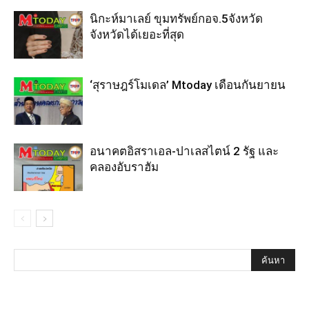
นิกะห์มาเลย์ ขุมทรัพย์กอจ.5จังหวัด
จังหวัดได้เยอะที่สุด
‘สุราษฎร์โมเดล’ Mtoday เดือนกันยายน
อนาคตอิสราเอล-ปาเลสไตน์ 2 รัฐ และ
คลองอับราฮัม