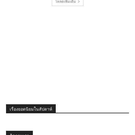
โหลดเพิ่มเติม
เรื่องยอดนิยมในสัปดาห์