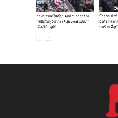
กลุ่มขวาจัดในญุี่ปุ่นคัดค้านการสร้าง
บิ๊กราญ นำท
มัสยิดในฟูจิซาวะ (Fujisawa) แต่สภา
ยิงตำรวจตาก
เมืองได้อนุมัติ
คนร้าย ที่สุค