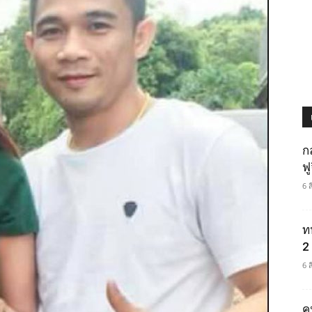
ก
ฟ
6 
ท
2 
6 
ค