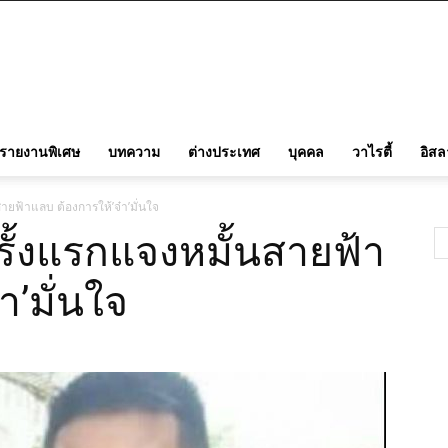
รายงานพิเศษ
บทความ
ต่างประเทศ
บุคคล
วาไรตี้
อิส
ายฟ้าแลบ ต้องการให้’จ๋า’มั่นใจ
ั้งแรกแจงหมั้นสายฟ้า
า’มั่นใจ