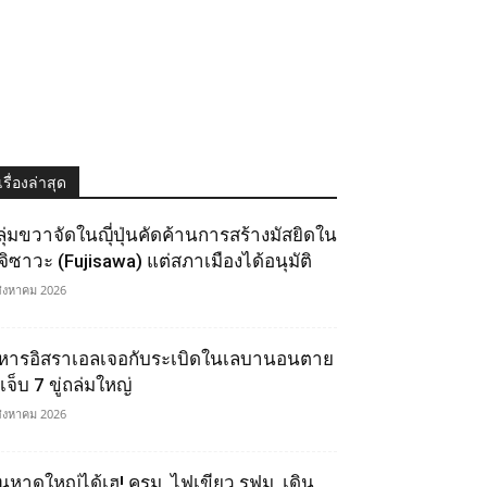
เรื่องล่าสุด
ลุ่มขวาจัดในญุี่ปุ่นคัดค้านการสร้างมัสยิดใน
ูจิซาวะ (Fujisawa) แต่สภาเมืองได้อนุมัติ
สิงหาคม 2026
หารอิสราเอลเจอกับระเบิดในเลบานอนตาย
เจ็บ 7 ขู่ถล่มใหญ่
สิงหาคม 2026
นหาดใหญ่ได้เฮ! ครม. ไฟเขียว รฟม. เดิน