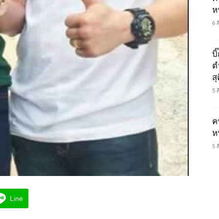
ห
6 
บ
ต
ส
5 
ค
ห
5 
Line