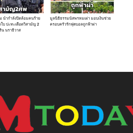
ีม นำกำลังปิดล้อมคนร้าย
มูลนิธิธรรมนัสพรหมเผ่า มอบเงินช่วย
ใบ ปะทะเดือดวิสามัญ 2
ครอบครัวรักฟุตบอลถูกฟ้าผ่า
ิริน นราธิวาส