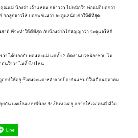
ุณแม่ น้องจ๋า เจ้าแหลม กล่าวว่า ไม่หนักใจ พ่อแม่ก็บอกว่า
งเก๋ ยกลูกสาวให้ บอกพอ่แม่ว่า จะดูแลน้องจ๋าให้ดีที่สุด
นสามี ที่จะทำให้ดีที่สุด กับน้องจ๋าก็ได้สัญญาว่า จะดูแลให้ดี
ว่า ได้บอกกับพ่อและแม่ แต่ทั้ง 2 ติดงานบวชน้องชาย ไม่
ามั่นใจว่า ไม่ทิ้งไปไหน
่ดูฤกษ์ให้อยู่ ซึ่งคงจะแต่งหลังจากป้องกันแชมป์ในเดือนตุลาคม
คุยกัน แต่เป็นแบบพี่น้อง ยังเป็นห่วงอยู่ อยากให้เจอคนดี มีวิต
Line