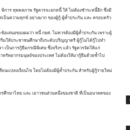
ย พิการ ทุพพลภาพ รัฐควรจะยกหนี้ ให้ ไม่ต้องชำระหนี้อีก ซึ่งมี
่เป็นความทุกข์ อย่างมาก ของผู้กู้ ผู้ค้ำประกัน และ ครอบครัว
้อเสนอของผมว่า หนี้ กยศ. ไม่ควรต้องมีผู้ค้ำประกัน เพราะผู้
สริมให้ประชาชนศึกษาถึงระดับปริญญาตรี ผู้กู้ไม่ได้กู้ไปทำ
กษา เป็นการกู้ยืมกรณีพิเศษ ซึ่งจริงๆ แล้ว รัฐควรจัดให้แก่
าทรัพยากรมนุษย์ของประเทศ ไม่ต้องให้มากู้ยืมด้วยซ้ำไป
่ยนแปลงเงื่อนไข โดยไม่ต้องมีผู้ค้ำประกัน สำหรับผู้กู้รายใหม่
ารศึกษาไทย และ เยาวชนส่วนหนึ่งของชาติ ที่เป็นอนาคตของ