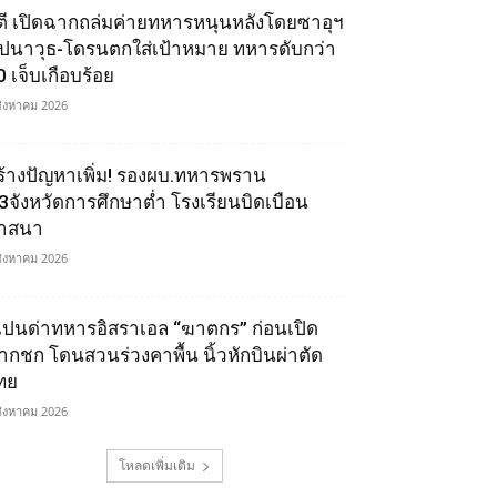
ูตี เปิดฉากถล่มค่ายทหารหนุนหลังโดยซาอุฯ
ีปนาวุธ-โดรนตกใส่เป้าหมาย ทหารดับกว่า
0 เจ็บเกือบร้อย
สิงหาคม 2026
ร้างปัญหาเพิ่ม! รองผบ.ทหารพราน
ี้3จังหวัดการศึกษาต่ำ โรงเรียนบิดเบือน
าสนา
สิงหาคม 2026
เปนด่าทหารอิสราเอล “ฆาตกร” ก่อนเปิด
ากชก โดนสวนร่วงคาพื้น นิ้วหักบินผ่าตัด
ทย
สิงหาคม 2026
โหลดเพิ่มเติม