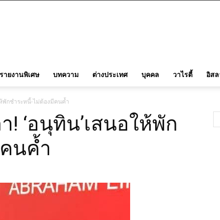
รายงานพิเศษ
บทความ
ต่างประเทศ
บุคคล
วาไรตี้
อิส
ห้พักชำระหนี้-ไม่ต้องมีคนค้ำ
า! ‘อนุทิน’เสนอให้พัก
ีคนค้ำ