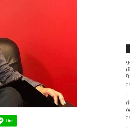
ป
เ
ปี
7 
ก
ก
7 
Line