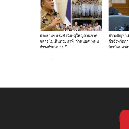
ประธานชมรมกำนัน-ผู้ใหญ่บ้านภาค
สร้างปัญหาเ
กลาง ไม่เห็นด้วยท่าที ‘กำนันยศ’ หนุน
ชี้3จังหวัดก
ดำรงตำแหน่ง 5 ปี
บิดเบือนศา