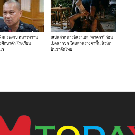
พิ่ม! รองผบ.ทหารพราน
สเปนด่าทหารอิสราเอล “ฆาตกร” ก่อน
ารศึกษาต่ำ โรงเรียน
เปิดฉากชก โดนสวนร่วงคาพื้น นิ้วหัก
สนา
บินผ่าตัดไทย