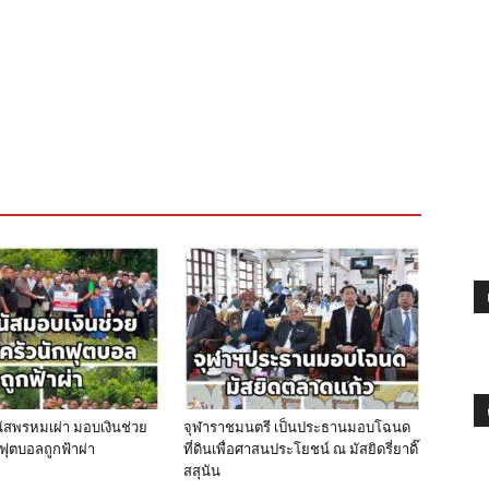
นัสพรหมเผ่า มอบเงินช่วย
จุฬาราชมนตรี เป็นประธานมอบโฉนด
ฟุตบอลถูกฟ้าผ่า
ที่ดินเพื่อศาสนประโยชน์ ณ มัสยิดรี่ยาดิ๊
สสุนัน