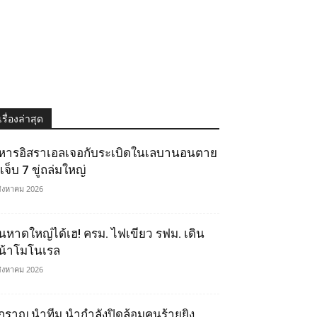
เรื่องล่าสุด
หารอิสราเอลเจอกับระเบิดในเลบานอนตาย
เจ็บ 7 ขู่ถล่มใหญ่
สิงหาคม 2026
นหาดใหญ่ได้เฮ! ครม. ไฟเขียว รฟม. เดิน
น้าโมโนเรล
สิงหาคม 2026
ิ๊กราญ นำทีม นำกำลังปิดล้อมคนร้ายยิง