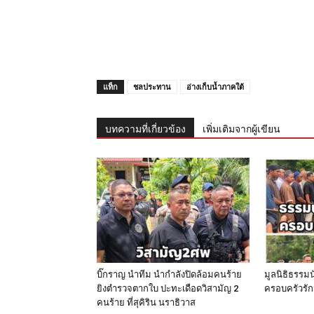
แท็ก
ชลประทาน
อ่างเก็บน้ำภาคใต้
บทความที่เกี่ยวข้อง
เพิ่มเติมจากผู้เขียน
บิ๊กราญ นำทีม นำกำลังปิดล้อมคนร้าย
มูลนิธิธรรม
ยิงตำรวจตากใบ ปะทะเดือดวิสามัญ 2
ครอบครัวรัก
คนร้าย ที่สุคิริน นราธิวาส