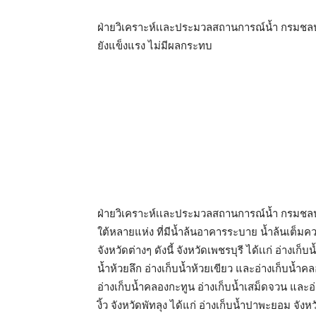
ฝ่ายวิเคราะห์เเละประมวลสถานการณ์น้ำ กรมชลป
ยังแข็งแรง ไม่มีผลกระทบ
ฝ่ายวิเคราะห์เเละประมวลสถานการณ์น้ำ กรมชลป
ใต้หลายแห่ง ที่มีน้ำล้นอาคารระบาย น้ำล้นเต็มควา
จังหวัดต่างๆ ดังนี้ จังหวัดเพชรบุรี ได้เเก่ อ่างเก็
นํ้าห้วยลึก อ่างเก็บนํ้าห้วยเขียว และอ่างเก็บน้ำ
อ่างเก็บนํ้าคลองกะทูน อ่างเก็บน้ำเสม็ดจวน และอ่
งิ้ว จังหวัดพัทลุง ได้แก่ อ่างเก็บน้ำปาพะยอม จังหว