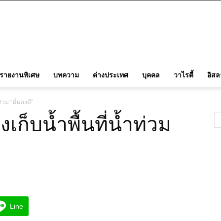
รายงานพิเศษ
บทความ
ต่างประเทศ
บุคคล
วาไรตี้
อิส
่วม “มั่นคงดี”
ก็บน้ำพื้นที่น้ำท่วม
Line