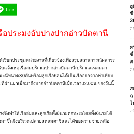
ฮ
Line
ข
3
7 
ำเรือประมงอับปางปากอ่าวปัตตานี
ส
ช
ได้เรียกประชุมหน่วยงานที่เกี่ยวข้องเพื่อสรุปสถานการณ์ผลกระ
ศ
ับแจ้งเหตุเรือล่มบริเวณปากอ่าวปัตตานี(บริเวณแหลมตา
7 
มะนีขนาด30ตันพร้อมลูกเรือ6คนได้เดินเรือออกจากท่าเทียบ
ที่ผ่านมาเมื่อมาถึงปากอ่าวปัตตานีเมื่อเวลา02.00น.ของวันนี้
ส
ฉ
ไ
7 
งจึงทำให้เรือล่มและลูกเรือทั้ง6นายตกทะเลโดยทั้ง6นายได้
ยคอมาขึ้นฝั่งบริเวณปลายแหลมตาชีและได้ขอความช่วยเหลือ