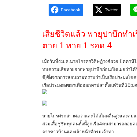
Facebook
Twitter
เสียชีวิตแล้ว พายุปาบึกท
ตาย 1 หาย 1 รอด 4
เมื่อวันที่4ม.ค.นายไกรศรวิศิษฎ์วงศ์ผวจ.ปัตตานี
ทบความเสียหายจากพายุปาบึกก่อนเปิดเผยว่าได้ร
ชี)ซึ่งจากการสอบถามทราบว่าเป็นเรือประมงโชค
เรือประมงสงขลาเพื่อออกหาปลาตั้งแต่วันที่30ธ.ค.
นายไกรศรกล่าวต่อว่าและได้เกิดคลื่นสูงและลมแร
สวมเสื้อชูชีพทุกคนทั้งนี้ลูกเรือ4คนสามารถลอ
จากชาวบ้านและเจ้าหน้าที่กรมเจ้าท่า