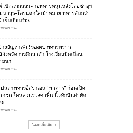
ูตี เปิดฉากถล่มค่ายทหารหนุนหลังโดยซาอุฯ
ีปนาวุธ-โดรนตกใส่เป้าหมาย ทหารดับกว่า
0 เจ็บเกือบร้อย
สิงหาคม 2026
ร้างปัญหาเพิ่ม! รองผบ.ทหารพราน
ี้3จังหวัดการศึกษาต่ำ โรงเรียนบิดเบือน
าสนา
สิงหาคม 2026
เปนด่าทหารอิสราเอล “ฆาตกร” ก่อนเปิด
ากชก โดนสวนร่วงคาพื้น นิ้วหักบินผ่าตัด
ทย
สิงหาคม 2026
โหลดเพิ่มเติม