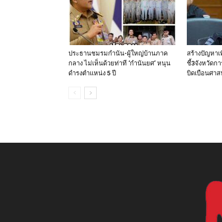
ประธานชมรมกำนัน-ผู้ใหญ่บ้านภาค
สร้างปัญหาเ
กลาง ไม่เห็นด้วยท่าที ‘กำนันยศ’ หนุน
ชี้3จังหวัดก
ดำรงตำแหน่ง 5 ปี
บิดเบือนศา