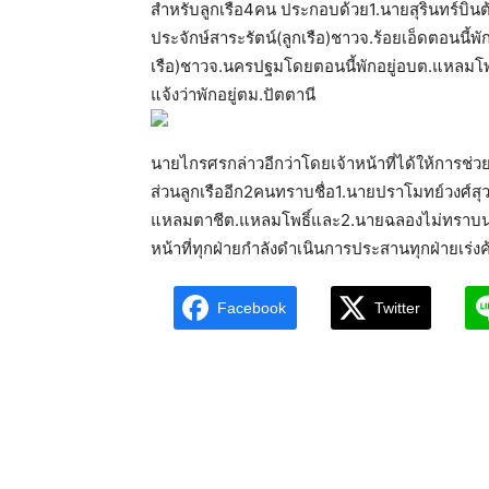
สำหรับลูกเรือ4คน ประกอบด้วย1.นายสุรินทร์บินต้
ประจักษ์สาระรัตน์(ลูกเรือ)ชาวจ.ร้อยเอ็ดตอนนี้
เรือ)ชาวจ.นครปฐมโดยตอนนี้พักอยู่อบต.แหลมโพธ
แจ้งว่าพักอยู่ตม.ปัตตานี
นายไกรศรกล่าวอีกว่าโดยเจ้าหน้าที่ได้ให้การช่วย
ส่วนลูกเรืออีก2คนทราบชื่อ1.นายปราโมทย์วงศ์สุ
แหลมตาชีต.แหลมโพธิ์และ2.นายฉลองไม่ทราบนามส
หน้าที่ทุกฝ่ายกำลังดำเนินการประสานทุกฝ่ายเร่งค
Facebook
Twitter