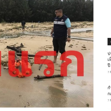
ป
เ
ปี
7 
ก
ก
7 