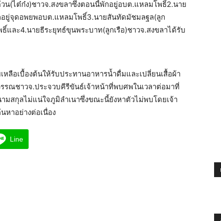
วน(ไต๋ก๋ง)ชาวจ.สงขลาซึ่งตอนนี้พักอยู่อบต.แหลมโพธิ์2.นาย
พักอยู่จุดอพยพอบต.แหลมโพธิ์3.นายสันทัดมัชมลฐล(ลูก
ิ์และ4.นายธีระยุทธ์ขุนพระบาท(ลูกเรือ)ชาวจ.สงขลาได้รับ
เหลือเบื้องต้นให้รับประทานอาหารน้ำดื่มและเปลี่ยนเสื้อผ้า
วรรณชาวจ.ประจวบคีรีขันธ์เจ้าหน้าที่พบศพในเวลาต่อมาที่
กุลไม่แน่ใจภูมิลำเนาซึ่งขณะนี้ยังหาตัวไม่พบโดยเจ้า
้นหาอย่างต่อเนื่อง
Line