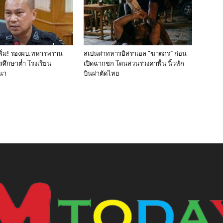
พิ่ม! รองผบ.ทหารพราน
สเปนด่าทหารอิสราเอล “ฆาตกร” ก่อน
ารศึกษาต่ำ โรงเรียน
เปิดฉากชก โดนสวนร่วงคาพื้น นิ้วหัก
สนา
บินผ่าตัดไทย