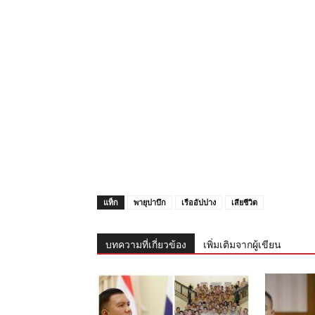
แท็ก
พายุปาบึก
เรืออัปปาง
เสียชีวิต
บทความที่เกี่ยวข้อง
เพิ่มเติมจากผู้เขียน