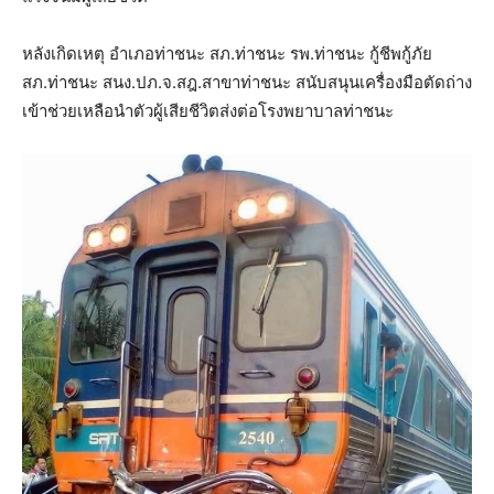
หลังเกิดเหตุ อำเภอท่าชนะ สภ.ท่าชนะ รพ.ท่าชนะ กู้ชีพกู้ภัย
สภ.ท่าชนะ สนง.ปภ.จ.สฎ.สาขาท่าชนะ สนับสนุนเครื่องมือตัดถ่าง
เข้าช่วยเหลือนำตัวผู้เสียชีวิตส่งต่อโรงพยาบาลท่าชนะ