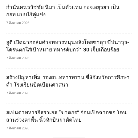
กำนันดร.ธวัชชัย นิมา เป็นตัวแทน กอจ.อยุธยา เป็น
กอท.แบบไร้คู่แข่ง
7 สิงหาคม 2026
ฮูตี เปิดฉากถล่มค่ายทหารหนุนหลังโดยซาอุฯ ขีปนาวุธ-
โดรนตกใส่เป้าหมาย ทหารดับกว่า 30 เจ็บเกือบร้อย
7 สิงหาคม 2026
สร้างปัญหาเพิ่ม! รองผบ.ทหารพราน ชี้3จังหวัดการศึกษา
ต่ำ โรงเรียนบิดเบือนศาสนา
7 สิงหาคม 2026
สเปนด่าทหารอิสราเอล “ฆาตกร” ก่อนเปิดฉากชก โดน
สวนร่วงคาพื้น นิ้วหักบินผ่าตัดไทย
7 สิงหาคม 2026