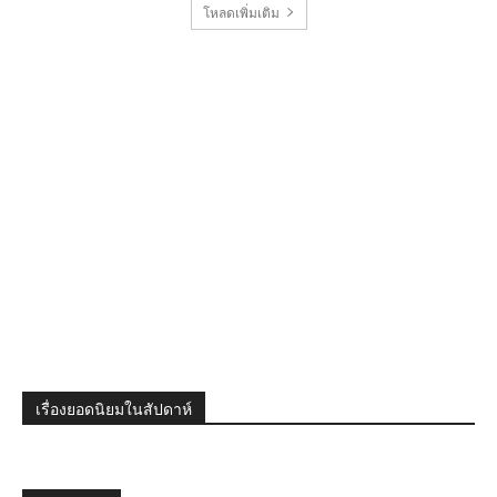
โหลดเพิ่มเติม
เรื่องยอดนิยมในสัปดาห์