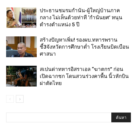
ประธานชมรมกำนัน-ผู้ใหญ่บ้านภาค
กลาง ไม่เห็นด้วยท่าที ‘กำนันยศ’ หนุน
ดำรงตำแหน่ง 5 ปี
สร้างปัญหาเพิ่ม! รองผบ.ทหารพราน
ชี้3จังหวัดการศึกษาต่ำ โรงเรียนบิดเบือน
ศาสนา
สเปนด่าทหารอิสราเอล “ฆาตกร” ก่อน
เปิดฉากชก โดนสวนร่วงคาพื้น นิ้วหักบิน
ผ่าตัดไทย