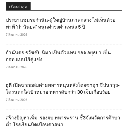
เรื่องล่าสุด
ประธานชมรมกำนัน-ผู้ใหญ่บ้านภาคกลาง ไม่เห็นด้วย
ท่าที ‘กำนันยศ’ หนุนดำรงตำแหน่ง 5 ปี
7 สิงหาคม 2026
กำนันดร.ธวัชชัย นิมา เป็นตัวแทน กอจ.อยุธยา เป็น
กอท.แบบไร้คู่แข่ง
7 สิงหาคม 2026
ฮูตี เปิดฉากถล่มค่ายทหารหนุนหลังโดยซาอุฯ ขีปนาวุธ-
โดรนตกใส่เป้าหมาย ทหารดับกว่า 30 เจ็บเกือบร้อย
7 สิงหาคม 2026
สร้างปัญหาเพิ่ม! รองผบ.ทหารพราน ชี้3จังหวัดการศึกษา
ต่ำ โรงเรียนบิดเบือนศาสนา