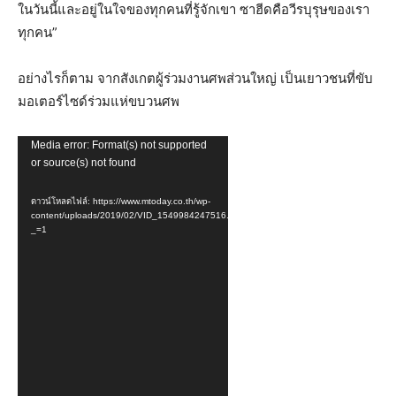
ในวันนี้และอยู่ในใจของทุกคนที่รู้จักเขา ซาฮีดคือวีรบุรุษของเรา
ทุกคน”
อย่างไรก็ตาม จากสังเกตผู้ร่วมงานศพส่วนใหญ่ เป็นเยาวชนที่ขับ
มอเตอร์ไซด์ร่วมแห่ขบวนศพ
ตัว
Media error: Format(s) not supported
or source(s) not found
เล่น
ไฟล์
ดาวน์โหลดไฟล์: https://www.mtoday.co.th/wp-
วิดีโอ
content/uploads/2019/02/VID_1549984247516.mp4?
_=1