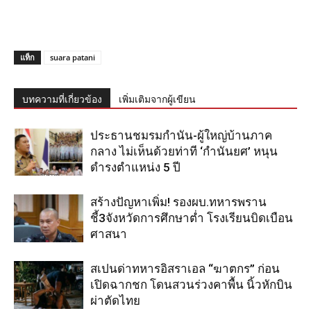
แท็ก
suara patani
บทความที่เกี่ยวข้อง
เพิ่มเติมจากผู้เขียน
ประธานชมรมกำนัน-ผู้ใหญ่บ้านภาค
กลาง ไม่เห็นด้วยท่าที ‘กำนันยศ’ หนุน
ดำรงตำแหน่ง 5 ปี
สร้างปัญหาเพิ่ม! รองผบ.ทหารพราน
ชี้3จังหวัดการศึกษาต่ำ โรงเรียนบิดเบือน
ศาสนา
สเปนด่าทหารอิสราเอล “ฆาตกร” ก่อน
เปิดฉากชก โดนสวนร่วงคาพื้น นิ้วหักบิน
ผ่าตัดไทย