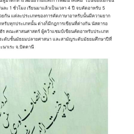
ธิฟื้นฟูมรดกทางวัฒนธรรมและการพัฒนาสังคม” เป็นของเอกชน
 วันละ 1 ชั่วโมง เรียนมาแล้วเป็นเวลา 4 ปี จบคัดอาหรับ 5
วยกัน แต่ละประเภทของการคัดภาษาอาหรับนั้นมีความยาก
าหรับทุกประเภทนั้น ต่างก็มีกฎการเขียนที่ต่างกัน นัสตารอ
ัซฮัร คณะศาสนศาสตร์ ผู้คว้าแชมป์เขียนคัดอาหรับประเภท
ระดับชั้นมัธยมปลายศาสนา และสามัญระดับมัธยมศึกษาปีที่
.ปะนาเระ จ.ปัตตานี