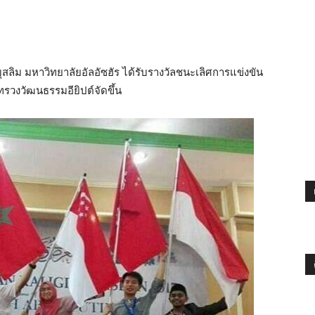
ุสลิม มหาวิทยาลัยอัลอัซฮัร ได้รับรางวัลชนะเลิศการแข่งขัน
ทรวงวัฒนธรรมอียิปต์จัดขึ้น