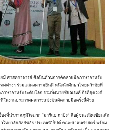
 โดยมี ศาสตราจารย์ ศิลปินด้านการคัดลายมือภาษาอาหรับ
ทศต่างๆ ร่วมแสดงความยินดี หนึ่งนักศึกษาไทยคว้าชัยที่
ัดภาษาอาหรับระดับโลก รวมทั้งนายชัยณรงค์ กีรติยุตวงศ์
รติในงานประกาศผลการแข่งขันคัดลายมือครั้งนี้ด้วย
่องที่น่าภาคภูมิใจมาก “มารีแย กาปิง” คือผู้ชนะเลิศเขียนคัด
าวิทยาลัยอัลอัซฮัร ประเทศอียิปต์ คณะศาสนศาสตร์ พร้อม