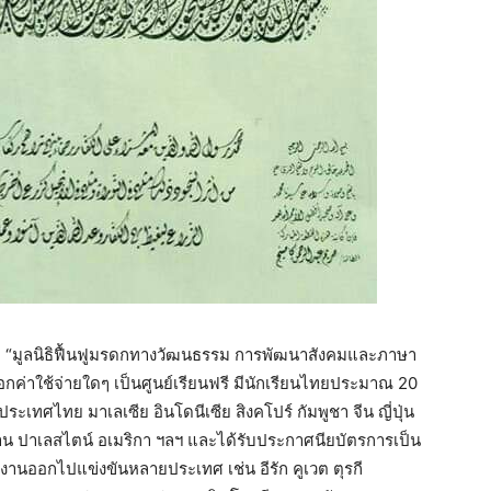
บที่ “มูลนิธิฟื้นฟูมรดกทางวัฒนธรรม การพัฒนาสังคมและภาษา
กค่าใช้จ่ายใดๆ เป็นศูนย์เรียนฟรี มีนักเรียนไทยประมาณ 20
ระเทศไทย มาเลเซีย อินโดนีเซีย สิงคโปร์ กัมพูชา จีน ญี่ปุ่น
สถาน ปาเลสไตน์ อเมริกา ฯลฯ และได้รับประกาศนียบัตรการเป็น
นออกไปแข่งขันหลายประเทศ เช่น อีรัก คูเวต ตุรกี