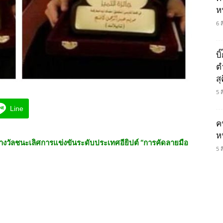
ห
6 
บ
ต
ส
5 
Line
ค
ห
รางวัลชนะเลิศการแข่งขันระดับประเทศอียิปต์ “การคัดลายมือ
5 