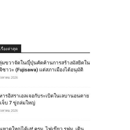
เรื่องล่าสุด
ลุ่มขวาจัดในญุี่ปุ่นคัดค้านการสร้างมัสยิดใน
ูจิซาวะ (Fujisawa) แต่สภาเมืองได้อนุมัติ
สิงหาคม 2026
หารอิสราเอลเจอกับระเบิดในเลบานอนตาย
เจ็บ 7 ขู่ถล่มใหญ่
สิงหาคม 2026
นหาดใหญ่ได้เฮ! ครม. ไฟเขียว รฟม. เดิน