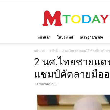
M
TODAY
หน้าแรก
ในประเทศ
เศรษฐกิจ/ธุรกิจ
หน้าแรก
วาไรตี้
2 นศ.ไทยชายแดนใต้สร้างชื่อ! คว้าแชม
2 นศ.ไทยชายแดนใต
แชมป์คัดลายมืออาห
13 กุมภาพันธ์ 2019