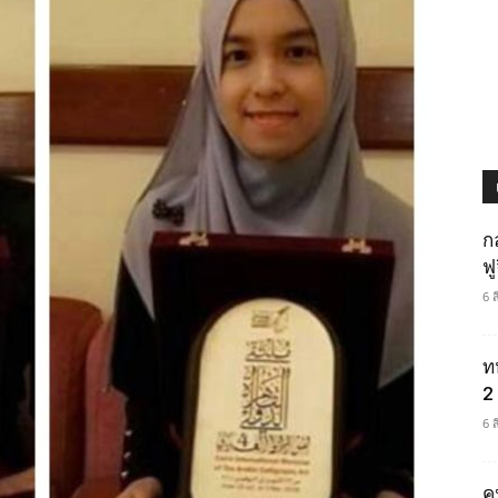
ก
ฟ
6 
ท
2 
6 
ค