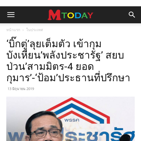
หน้าแรก
ในประเทศ
‘บิ๊กตู่’ลุยเต็มตัว เข้ากุม
บังเหียน’พลังประชารัฐ’ สยบ
ป่วน’สามมิตร-4 ยอด
กุมาร’-‘ป้อม’ประธานที่ปรึกษา
13 มิถุนายน 2019