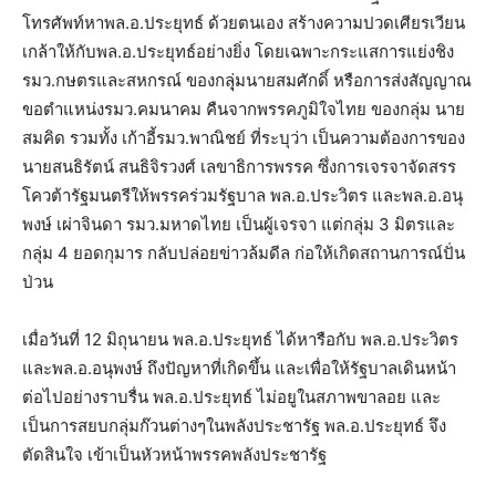
โทรศัพท์หาพล.อ.ประยุทธ์ ด้วยตนเอง สร้างความปวดเศียรเวียน
เกล้าให้กับพล.อ.ประยุทธ์อย่างยิ่ง โดยเฉพาะกระแสการแย่งชิง
รมว.กษตรและสหกรณ์ ของกลุุ่มนายสมศักดิ์ หรือการส่งสัญญาณ
ขอตำแหน่งรมว.คมนาคม คืนจากพรรคภูมิใจไทย ของกลุ่ม นาย
สมคิด รวมทั้ง เก้าอี้รมว.พาณิชย์ ที่ระบุว่า เป็นความต้องการของ
นายสนธิรัตน์ สนธิจิรวงศ์ เลขาธิการพรรค ซึ่งการเจรจาจัดสรร
โควต้ารัฐมนตรีให้พรรคร่วมรัฐบาล พล.อ.ประวิตร และพล.อ.อนุ
พงษ์ เผ่าจินดา รมว.มหาดไทย เป็นผู้เจรจา แต่กลุ่ม 3 มิตรและ
กลุ่ม 4 ยอดกุมาร กลับปล่อยข่าวล้มดีล ก่อให้เกิดสถานการณ์ปั่น
ป่วน
เมื่อวันที่ 12 มิถุนายน พล.อ.ประยุทธ์ ได้หารือกับ พล.อ.ประวิตร
และพล.อ.อนุพงษ์ ถึงปัญหาที่เกิดขึ้น และเพื่อให้รัฐบาลเดินหน้า
ต่อไปอย่างราบรื่น พล.อ.ประยุทธ์ ไม่อยูในสภาพขาลอย และ
เป็นการสยบกลุ่มก๊วนต่างๆในพลังประชารัฐ พล.อ.ประยุทธ์ จึง
ตัดสินใจ เข้าเป็นหัวหน้าพรรคพลังประชารัฐ