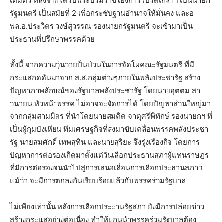
เต็มตัว หลังจากได้รับพระบรมราชโองการโปรดเกล้าฯ เป็นนายก
รัฐมนตรี เป็นสมัยที่ 2 เพื่อกระชับฐานอำนาจให้มั่นคง และอ
พล.อ.ประวิตร วงษ์สุวรรณ รองนายกรัฐมนตรี จะเข้ามาเป็น
ประธานที่ปรึกษาพรรคด้วย
ทั้งนี้ จากความวุ่นวายปั่นป่วนในการจัดโผคณะรัฐมนตรี ที่มี
กระแสกดดันมาจาก ส.ส.กลุ่มต่างๆภายในพลังประชารัฐ สร้าง
ปัญหาภาพลักษณ์ของรัฐบาลพลังประชารัฐ โดยนายอุตตม สา
วนายน หัวหน้าพรรค ไม่อาจจะจัดการได้ โดยปัญหาส่วนใหญ่มา
จากกลุ่มสามมิตร ที่นำโดยนายสมคิด จาตุศรีพิทักษ์ รองนายกฯ ที่
เป็นผู้กุมบังเหียน ทีมเศรษฐกิจที่ส่งมาขับเคลื่อนพรรคพลังประชา
รัฐ นายสมศักดิ์ เทพสุทิน และนายสุริยะ จึงรุ่งเรืองกิจ โดยการ
ปัญหาการต่อรองเกิดมาตั้งแต่วันเลือกประธานสภาผู้แทนราษฎร
ที่มีการต่อรองจนนำไปสู่การเสนอเลื่อนการเลือกประธานสภาฯ
แม้ว่า จะมีการตกลงกันเรียบร้อยแล้วกับพรรคร่วมรัฐบาล
ไม่เพียงเท่านั้น หลังการเลือกประะานรัฐสภา ยังมีการปล่อยข่าว
สร้างกระแสอย่างต่อเนื่อง ทำให้แกนนำพรรคร่วมรัฐบาลต้อง