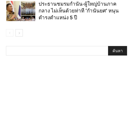
ประธานชมรมกำนัน-ผู้ใหญ่บ้านภาค
กลาง ไม่เห็นด้วยท่าที ‘กำนันยศ’ หนุน
ดำรงตำแหน่ง 5 ปี