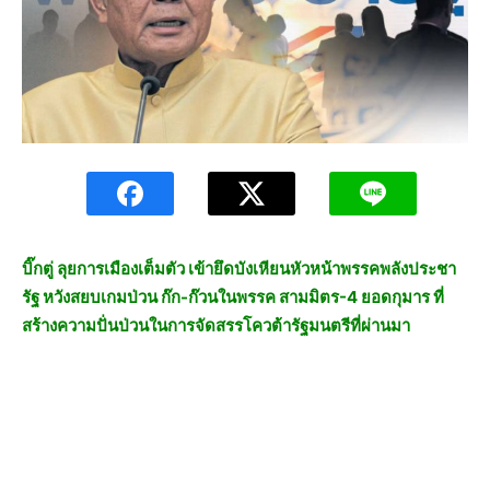
บิ๊กตู่ ลุยการเมืองเต็มตัว เข้ายึดบังเหียนหัวหน้าพรรคพลังประชา
รัฐ หวังสยบเกมป่วน ก๊ก-ก๊วนในพรรค สามมิตร-4 ยอดกุมาร ที่
สร้างความปั่นป่วนในการจัดสรรโควต้ารัฐมนตรีที่ผ่านมา