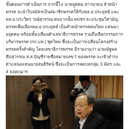
ขั้นตอนการดำเนินการ จากนี้ไป นายอุุตตม สาวนายน หัวหน้า
พรรค จะนำใบสมัครเป็นสมาชิกพรรคให้กับพล.อ.ประยุทธ์ และ
พล.อ.ประวิตร วงษ์สุวรรณ ต่อจากนั้น พปชร.จะประชุมวิสามัญ
พรรคเพื่อเลือกพล.อ.ประยุทธ์ เป็นหัวหน้าพรรคคนใหม่ แทนนา
ยอุตตม พร้อมทั้งเปลี่ยนตัวเลขาธิการพรรค รวมถึงเลือกกรรมการ
บริหารพรรค (กก.บห.) ชุดใหม่ ซึ่งจะเป็นการเปลี่ยนโครงสร้าง
พรรคครั้งสำคัญ โดยเลขาธิการพรรค มีรายงานว่า นายณัฐพล
ทีปสุวรรณ ส.ส.บัญชีรายชื่อหมายเลข 1 ของพรรค จะเข้าดำรง
ตำแหน่งแทนนายสนธิรัตน์ ซึ่งจะเป็นการลดบทกลุ่ม 3 มิตร และ
4 ยอดกุมาร