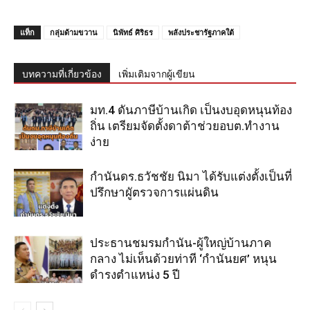
แท็ก
กลุ่มด้ามขวาน
นิพัทธ์ ศิริธร
พลังประชารัฐภาคใต้
บทความที่เกี่ยวข้อง
เพิ่มเติมจากผู้เขียน
มท.4 ดันภาษีบ้านเกิด เป็นงบอุดหนุนท้อง
ถิ่น เตรียมจัดตั้งดาต้าช่วยอบต.ทำงาน
ง่าย
กำนันดร.ธวัชชัย นิมา ได้รับแต่งตั้งเป็นที่
ปรึกษาผูัตรวจการแผ่นดิน
ประธานชมรมกำนัน-ผู้ใหญ่บ้านภาค
กลาง ไม่เห็นด้วยท่าที ‘กำนันยศ’ หนุน
ดำรงตำแหน่ง 5 ปี