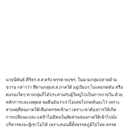
นายนิพันธ์ ศิริธร ส.ส.ตรัง พรรค พปชร. ในนามกลุ่มปลายด้าม
ขวาน กล่าวว่า ที่ผ่านกลุ่มส.ส.ภาคใต้ อยู่เงียบๆ ไม่เคยกดดัน หรือ
ต่อรองใดๆ ทางกลุ่มก็ได้ประสานกับผู้ใหญ่ไปเป็นการภายใน ด้วย
หลักการและเหตุผล ขอยืนยันว่าเราไม่เคยไปกดดันอะไร เพราะ
สาเหตุที่คนภาคใต้เลือกพรรคเข้ามา​ เพราะเขาต้องการให้เกิด
การเปลี่ยนแปลง​ แต่ถ้าไม่มีคนในสัดส่วนของภาคใต้เข้าไปนั่ง
บริหารคงจะสู้เขาไม่ได้ เพราะตอนนี้ทั้งพรรคภูมิใจไทย พรรค