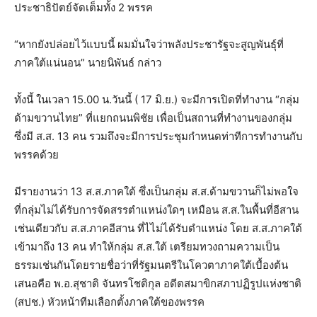
ประชาธิปัตย์จัดเต็มทั้ง 2 พรรค
“หากยังปล่อยไว้แบบนี้ ผมมั่นใจว่าพลังประชารัฐจะสูญพันธุ์ที่
ภาคใต้แน่นอน” นายนิพันธ์ กล่าว
ทั้งนี้ ในเวลา 15.00 น.วันนี้ ( 17 มิ.ย.) จะมีการเปิดที่ทำงาน “กลุ่ม
ด้ามขวานไทย” ที่แยกถนนพิชัย เพื่อเป็นสถานที่ทำงานของกลุ่ม
ซึ่งมี ส.ส. 13 คน รวมถึงจะมีการประชุมกำหนดท่าทีการทำงานกับ
พรรคด้วย
มีรายงานว่า 13 ส.ส.ภาคใต้ ซึ่งเป็นกลุ่ม ส.ส.ด้ามขวานก็ไม่พอใจ
ที่กลุ่มไม่ได้รับการจัดสรรตำแหน่งใดๆ เหมือน ส.ส.ในพื้นที่อีสาน
เช่นเดียวกับ​ ส.ส.ภาคอีสาน ที่ไไม่ได้รับตำแหน่ง โดย ส.ส.ภาคใต้
เข้ามาถึง 13 คน ทำให้กลุ่ม ส.ส.ใต้ เตรียมทวงถามความเป็น
ธรรมเช่นกันโดยรายชื่อว่าที่รัฐมนตรีในโควตาภาคใต้เบื้องต้น
เสนอคือ พ.อ.สุชาติ จันทรโชติกุล อดีตสมาขิกสภาปฏิรูปแห่งชาติ
(สปช.) หัวหน้าทีมเลือกตั้งภาคใต้ของพรรค