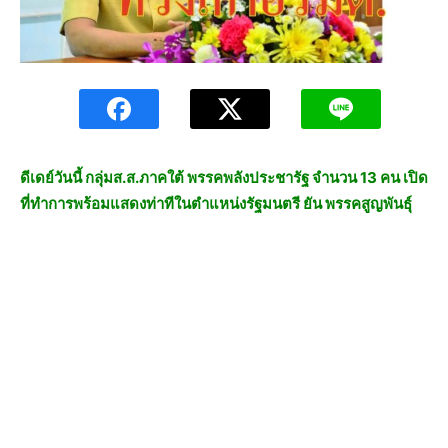
ดีเดย์วันนี้ กลุ่มส.ส.ภาคใต้ พรรคพลังประชารัฐ จำนวน 13 คน เปิด
ที่ทำการพร้อมแสดงท่าทีในตำแหน่งรัฐมนตรี ยัน พรรคสูญพันธุ์