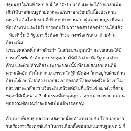
รัฐมนตรีในวันที่ 18 ก.ย.นี้ ให้ 10-15 นาที และจะได้ขอเวลาเพิ่ม
เติมให้นายพิเชษฐด้วยหากจะอภิปราย พร้อมกันนี้ยังประสาน
นพ.สุกิจ อัจโถปกรณ์ ที่ปรึกษาประธานสภาผู้แทนราษฎร เพื่อขอ
ห้องทำงาน และได้รับการตอบรับมาว่าจัดสรรห้องทำงานให้แล้ว
1 ห้องที่ชั้น 3 รัฐสภา ซึ่งห้องกว้างขวางพร้อมรับส.ส.ฝ่ายค้าน
อิสระเพิ่ม
นายมงคลกิตติ์ กล่าวด้วยว่า ในสมัยประชุมหน้า จะขอเสนอให้มี
การแก้ไขข้อบังคับการประชุมสภาให้มี 3 ฝ่าย คือรัฐบาล ฝ่าย
ค้าน และฝ่ายค้านอิสระ เพราะขณะนี้มีเพื่อนส.ส.หลายคนที่มี
ความอึดอัด ดังนั้นหากส.ส.พรรคใดรู้สึกอึดอัด ก็มาอยู่กับฝ่ายค้าน
อิสระได้ อย่าไปกลัว หากกลัวเราต้องกลัวไปตลอดชีวิต ถ้าเราไม่
กลัว เขาจะกลัวเรา หรือจะกินกล้วยต่อไปก็แล้วแต่ อย่างไรก็ตาม
ขณะนี้มีเพื่อนส.ส.3-4 พรรคที่มาพูดคุย ว่าอยากจะมาร่วม แต่ตน
ขอความชัดเจนว่าจะต้องเป็นมติพรรคก่อน
ด้านนายพิเชษฐ กล่าวว่าหลังจากนี้จะทำงานร่วมกัน โดยนอกจาก
รับเรื่องราวร้องทุกข์แล้ว ในการเลือกตั้งซ่อมส.ส.นครปฐมเขต 5 ก็