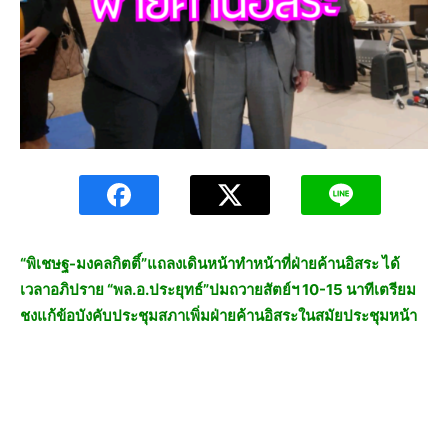
“พิเชษฐ-มงคลกิตติ์”แถลงเดินหน้าทำหน้าที่ฝ่ายค้านอิสระ ได้
เวลาอภิปราย “พล.อ.ประยุทธ์”ปมถวายสัตย์ฯ 10-15 นาทีเตรียม
ชงแก้ข้อบังคับประชุมสภาเพิ่มฝ่ายค้านอิสระในสมัยประชุมหน้า