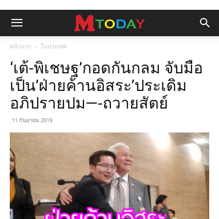
หน้าแรก
ในประเทศ
‘เต้-พิเชษฐ’กอดกันกลม จับมือ
เป็น’ฝ่ายค้านอิสระ’ประเดิม
อภิปรายปม—-ถวายสัตย์
11 กันยายน 2019