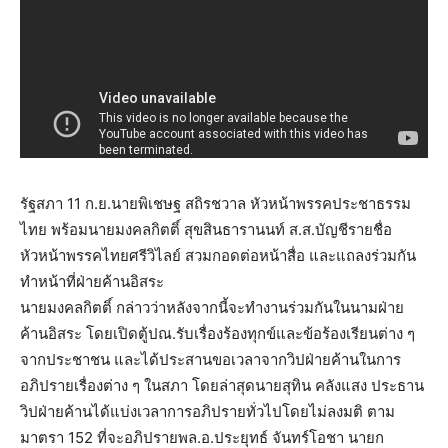
รัฐสภา 11 ก.ย.นายพิเชษฐ สถิรชวาล หัวหน้าพรรคประชาธรรม
ไทย พร้อมนายมงคลกิตติ์ สุขสินธารานนท์ ส.ส.บัญชีรายชื่อ
หัวหน้าพรรคไทยศรีวิไลย์ สวมกอดต่อหน้าสื่อ และแถลงร่วมกัน
ทำหน้าที่ฝ่ายค้านอิสระ
นายมงคลกิตติ์ กล่าวว่าหลังจากนี้จะทำงานร่วมกันในนามฝ่าย
ค้านอิสระ โดยเปิดตู้ปณ.รับเรื่องร้องทุกข์และข้อร้องเรียนต่าง ๆ
จากประชาชน และได้ประสานขอเวลาจากวิปฝ่ายค้านในการ
อภิปรายเรื่องต่าง ๆ ในสภา โดยล่าสุดนายสุทิน คลังแสง ประธาน
วิปฝ่ายค้านได้แบ่งเวลาการอภิปรายทั่วไปโดยไม่ลงมติ ตาม
มาตรา 152 ที่จะอภิปรายพล.อ.ประยุทธ์ จันทร์โอชา นายก