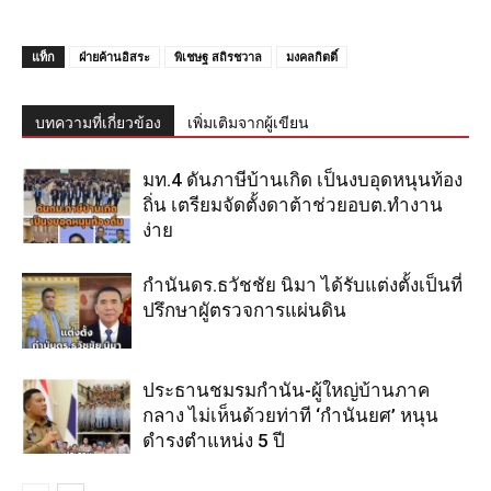
แท็ก
ฝ่ายค้านอิสระ
พิเชษฐ สถิรชวาล
มงคลกิตติ์
บทความที่เกี่ยวข้อง
เพิ่มเติมจากผู้เขียน
มท.4 ดันภาษีบ้านเกิด เป็นงบอุดหนุนท้อง
ถิ่น เตรียมจัดตั้งดาต้าช่วยอบต.ทำงาน
ง่าย
กำนันดร.ธวัชชัย นิมา ได้รับแต่งตั้งเป็นที่
ปรึกษาผูัตรวจการแผ่นดิน
ประธานชมรมกำนัน-ผู้ใหญ่บ้านภาค
กลาง ไม่เห็นด้วยท่าที ‘กำนันยศ’ หนุน
ดำรงตำแหน่ง 5 ปี