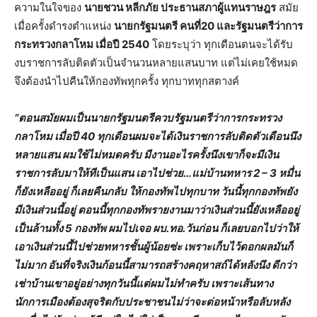
ความในใจของ
นายชวน หลีกภัย ประธานสภาผู้แทนราษฎร
สมัย
เมื่อครั้งดำรงตำแหน่ง
นายกรัฐมนตรี คนที่20 และรัฐมนตรีว่าการ
กระทรวงกลาโหม เมื่อปี 2540
โดยระบุว่า ทุกเดือนตนจะได้รับ
งบราชการลับติดตัวเป็นจำนวนหลายแสนบาท แต่ไม่เคยใช้หมด
จึงต้องนำไปคืนให้กองทัพทุกครั้ง ทุกบาททุกสตางค์
“ตอนสมัยผมเป็นนายกรัฐมนตรีควบรัฐมนตรีว่าการกระทรวง
กลาโหม เมื่อปี 40 ทุกเดือนผมจะได้เงินราชการลับติดตัวเดือนนึง
หลายแสน ผมใช้ไม่หมดครับ มีงานอะไรครั้งนึงเขาก็จะมีเงิน
ราชการลับมาให้ทีเป็นแสน เอาไปช่วย…แม่บ้านทหาร 2 – 3 หมื่น
ก็ยังเหลืออยู่ ก็เลยคืนกลับ ให้กองทัพไปทุกบาท วันนี้ทุกกองทัพยัง
มีเงินส่วนนี้อยู่ ตอนนี้ทุกกองทัพรายงานมาว่าเงินส่วนนี้ยังเหลืออยู่
เป็นล้านทั้ง 5 กองทัพ ผมไปเจอ ผบ.ทอ.วันก่อน ก็เลยบอกไปว่าให้
เอาเงินส่วนนี้ไปช่วยทหารชั้นผู้น้อยซ่ะ เพราะเก็บไว้ดอกผลมันก็
ไม่มาก อันที่จริงเงินก้อนนี้สามารถสร้างคฤหาสถ์ได้หลังนึง ดีกว่า
เช่าบ้านเขาอยู่อย่างทุกวันนี้แต่ผมไม่ทำครับ เพราะเส้นทาง
นักการเมืองต้องสุจริตกับประชาชนไม่ว่าจะต่อหน้าหรือลับหลัง