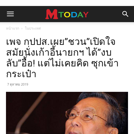
หน้าแรก
ในประเทศ
เพจ กปปส.เผย”ชวน”เปิดใจ
สมัยนั่งเก้าอี้นายกฯ ได้”งบ
ลับ”อื้อ! แต่ไม่เคยคิด ซุกเข้า
กระเป๋า
7 ตุลาคม 2019