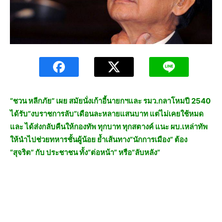
“ชวน หลีกภัย” เผย สมัยนั่งเก้าอี้นายกฯและ รมว.กลาโหมปี 2540
ได้รับ”งบราชการลับ”เดือนละหลายแสนบาท แต่ไม่เคยใช้หมด
และ ได้ส่งกลับคืนให้กองทัพ ทุกบาท ทุกสตางค์ แนะ ผบ.เหล่าทัพ
ให้นำไปช่วยทหารชั้นผู้น้อย ย้ำเส้นทาง”นักการเมือง” ต้อง
“สุจริต” กับ ประชาชน ทั้ง”ต่อหน้า” หรือ”ลับหลัง”