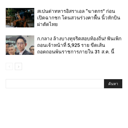
สเปนด่าทหารอิสราเอล “ฆาตกร” ก่อน
เปิดฉากชก โดนสวนร่วงคาพื้น นิ้วหักบิน
ผ่าตัดไทย
ก.กลาง ล้างบางทุจริตสอบท้องถิ่น! ฟันเพิก
ถอนเจ้าหน้าที่ 5,925 ราย ขีดเส้น
ถอดถอนพ้นราชการภายใน 31 ส.ค. นี้