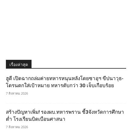
เรื่องล่าสุด
ฮูตี เปิดฉากถล่มค่ายทหารหนุนหลังโดยซาอุฯ ขีปนาวุธ-
โดรนตกใส่เป้าหมาย ทหารดับกว่า 30 เจ็บเกือบร้อย
7 สิงหาคม 2026
สร้างปัญหาเพิ่ม! รองผบ.ทหารพราน ชี้3จังหวัดการศึกษา
ต่ำ โรงเรียนบิดเบือนศาสนา
7 สิงหาคม 2026