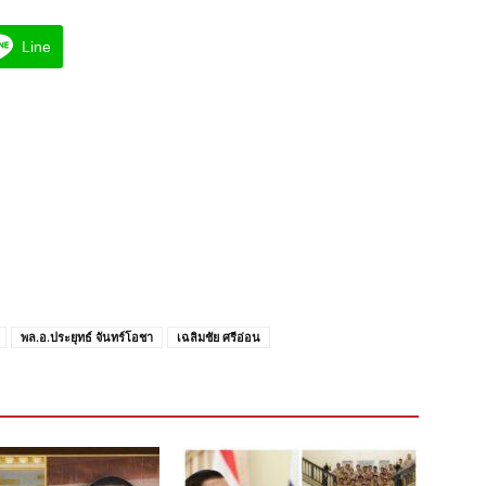
Line
พล.อ.ประยุทธ์ จันทร์โอชา
เฉลิมชัย ศรีอ่อน