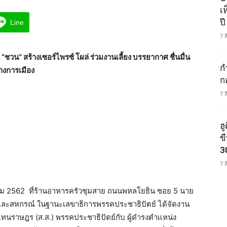
เ
ปี
Line
7 
 “ชวน” สร้างเซอร์ไพรซ์ โผล่ ร่วมงานเลี้ยง บรรยากาศ ชื่นมื่น
ก
างการเมือง
ก
7 
ฮ
ข
3
7 
 ธันวาคม 2562 ที่ร้านอาหารครัวชุมสาย ถนนพหลโยธิน ซอย 5 นาย
รและสหกรณ์ ในฐานะเลขาธิการพรรคประชาธิปัตย์ ได้จัดงาน
แทนราษฎร (ส.ส.) พรรคประชาธิปัตย์กับ ผู้ดำรงตำแหน่ง