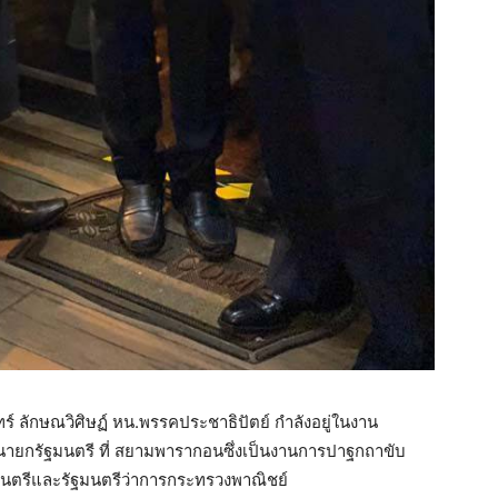
รินทร์ ลักษณวิศิษฏ์ หน.พรรคประชาธิปัตย์ กำลังอยู่ในงาน
 นายกรัฐมนตรี ที่ สยามพารากอนซึ่งเป็นงานการปาฐกถาขับ
นตรีและรัฐมนตรีว่าการกระทรวงพาณิชย์