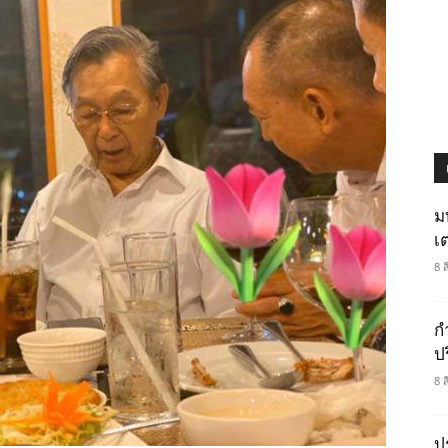
ม
เ
8 
กำ
ป
8 
ป