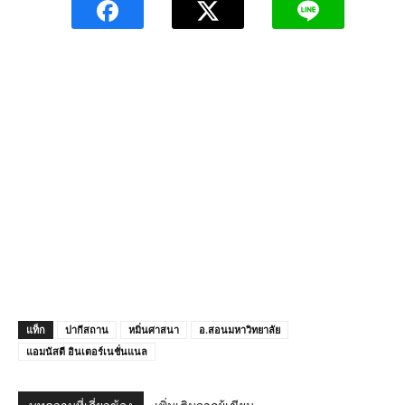
แท็ก
ปากีสถาน
หมิ่นศาสนา
อ.สอนมหาวิทยาลัย
แอมนัสตี อินเตอร์เนชั่นแนล