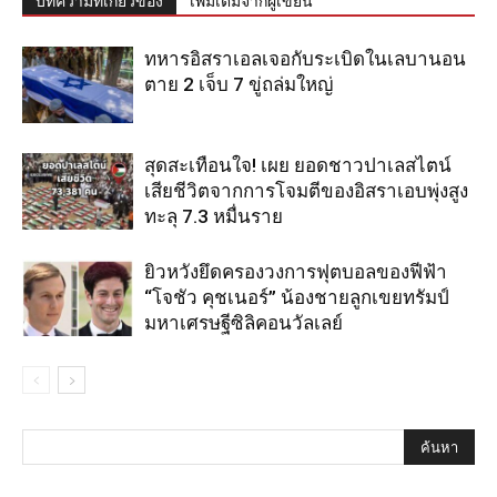
บทความที่เกี่ยวข้อง
เพิ่มเติมจากผู้เขียน
ทหารอิสราเอลเจอกับระเบิดในเลบานอน
ตาย 2 เจ็บ 7 ขู่ถล่มใหญ่
สุดสะเทือนใจ! เผย ยอดชาวปาเลสไตน์
เสียชีวิตจากการโจมตีของอิสราเอบพุ่งสูง
ทะลุ 7.3 หมื่นราย
ยิวหวังยึดครองวงการฟุตบอลของฟีฟ้า
“โจชัว คุชเนอร์” น้องชายลูกเขยทรัมป์
มหาเศรษฐีซิลิคอนวัลเลย์