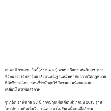
เอเอฟพี รายงาน วันนี้(22 ธ.ค.62) ศาลปากีสถานตัดสินประหาร
ชีวิตอาจารย์มหาวิทยาลัยคนหนึ่งฐานหมิ่นศาสนาภายใต้กฎหมาย
ที่นักวิจารณ์หลายคนชี้ว่ามักถูกใช้กับชนกลุ่มน้อยและนัก
เคลื่อนไหวเพื่อเสรีภาพ
จูนาอิด ฮาฟีซ วัย 33 ปี ถูกจับกุมเมื่อเดือนมีนาคมปี 2013 ฐาน
โพสต์ความคิดเห็นวิจารณ์ศาสดาโมฮัมเหม็ดบนสื่อสังคม