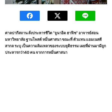
ศาลปากีสถาน สั่งประหารชีวิต “จูนาอิด ฮาฟิช” อาจารย์สอน
มหาวิทยาลัย ฐานโพสต์ หมิ่นศาสนา ขณะที่ ตัวแทน แอมเนสตี
สากล ระบุ เป็นความล้มเหลวของระบบยุติธรรม เผยที่ผ่านมามีถูก
ประหารกว่า40 คน จากการหมิ่นศาสนา