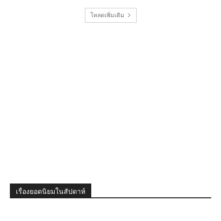
โหลดเพิ่มเติม
เรื่องยอดนิยมในสัปดาห์