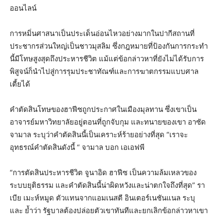
ออนไลน์
การหมิ่นศาสนาเป็นประเด็นอ่อนไหวอย่างมากในปากีสถานที่
ประชากรส่วนใหญ่เป็นชาวมุสลิม ซึ่งกฎหมายที่ป้องกันการกระทำ
นี้มีโทษสูงสุดถึงประหารชีวิต แม้แต่ข้อกล่าวหาที่ยังไม่ได้รับการ
พิสูจน์ก็นำไปสู่การรุมประชาทัณฑ์และการฆาตกรรมแบบศาล
เตี้ยได้
คำตัดสินโทษของฮาฟีซถูกประกาศในเมืองมุลทาน ซึ่งเขาเป็น
อาจารย์มหาวิทยาลัยอยู่ตอนที่ถูกจับกุม และทนายของเขา อาซัด
จามาล ระบุว่าคำตัดสินนี้เป็นเคราะห์ร้ายอย่างที่สุด “เราจะ
อุทธรณ์คำตัดสินดังนี้ “ จามาล บอก เอเอฟพี
“การตัดสินประหารชีวิต จูนาอิด ฮาฟีซ เป็นความล้มเหลวของ
ระบบยุติธรรม และคำตัดสินนี้น่าผิดหวังและน่าตกใจถึงที่สุด” รา
เบีย เมะห์หมูด ตัวแทนจากแอมเนสตี อินเตอร์เนชันแนล ระบุ
และ ย้ำว่า รัฐบาลต้องปล่อยตัวเขาทันทีและยกเลิกข้อกล่าวหาเขา