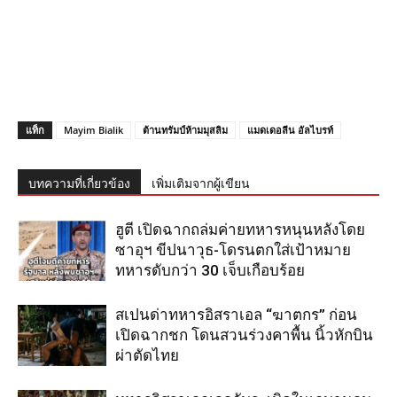
แท็ก
Mayim Bialik
ต้านทรัมป์ห้ามมุสลิม
แมดเดอลีน อัลไบรท์
บทความที่เกี่ยวข้อง
เพิ่มเติมจากผู้เขียน
ฮูตี เปิดฉากถล่มค่ายทหารหนุนหลังโดย
ซาอุฯ ขีปนาวุธ-โดรนตกใส่เป้าหมาย
ทหารดับกว่า 30 เจ็บเกือบร้อย
สเปนด่าทหารอิสราเอล “ฆาตกร” ก่อน
เปิดฉากชก โดนสวนร่วงคาพื้น นิ้วหักบิน
ผ่าตัดไทย