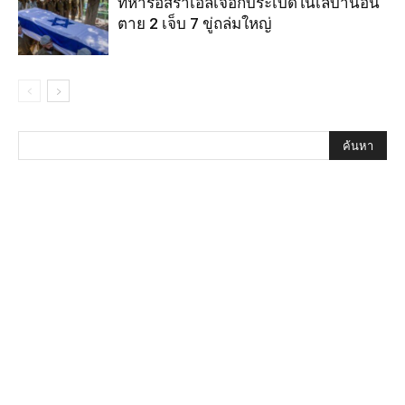
ทหารอิสราเอลเจอกับระเบิดในเลบานอน
ตาย 2 เจ็บ 7 ขู่ถล่มใหญ่