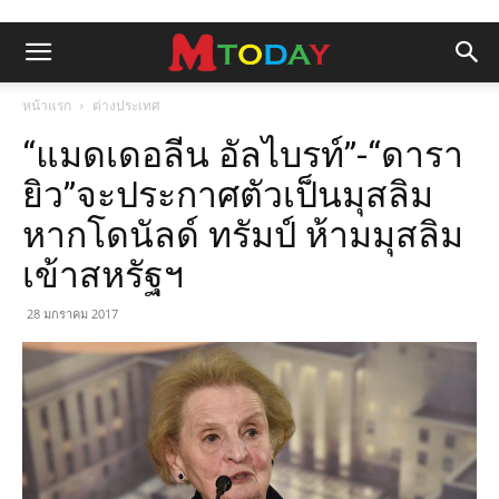
หน้าแรก
ต่างประเทศ
“แมดเดอลีน อัลไบรท์”-“ดารา
ยิว”จะประกาศตัวเป็นมุสลิม
หากโดนัลด์ ทรัมป์ ห้ามมุสลิม
เข้าสหรัฐฯ
28 มกราคม 2017