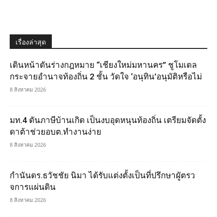
เรื่องล่าสุด
เดินหน้าดันร่างกฎหมาย “เชียงใหม่มหานคร” ชูโมเดล
กระจายอำนาจท้องถิ่น 2 ชั้น วัดใจ ‘อนุทิน’อนุมัติหรือไม่
8 สิงหาคม 2026
มท.4 ดันภาษีบ้านเกิด เป็นงบอุดหนุนท้องถิ่น เตรียมจัดตั้ง
ดาต้าช่วยอบต.ทำงานง่าย
8 สิงหาคม 2026
กำนันดร.ธวัชชัย นิมา ได้รับแต่งตั้งเป็นที่ปรึกษาผูัตรว
จการแผ่นดิน
8 สิงหาคม 2026