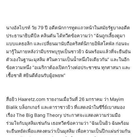
นางอัลไบรท์ วัย 79 ปี อดีตนักการทูตแถวหน้าในสมัยรัฐบาลอดีต
ประธานาธิบดีบิล คลินตัน ได้ทวีตข้อความว่า “ฉันถูกเลี้ยงดูมา
แบบแคธอลิก และเปลี่ยนมานับถือคริสต์นิกายอิพิสโคพัล ก่อนจะ
มารู้ในภายหลังว่ามีบรรพบุรุษเป็นชาวยิว ฉันพร้อมแล้วที่จะยืนยัน
ตัวเองในฐานะมุสลิม #ในความเป็นน้ำหนึ่งใจเดียวกัน” และในอีก
ข้อความหนึ่ง “อเมริกาต้องเปิดกว้างต่อประชาชน ทุกศาสนา และ
เชื้อชาติ #ยินดีต้อนรับผู้อพยพ”
สื่อยิว
Haaretz.com
รายงานเมื่อวันที่ 26 มกราคม ว่า Mayim
Bialik บล็อกเกอร์ และดาราชาวยิว ที่แสดงนำในซีรี่ย์เบาสมอง
เรื่อง The Big Bang Theory ประกาศจะแสดงความร่วมมือ
ร่วมใจกับมุสลิมเช่นกัน เธอทวีตข้อความว่า “ฉันเป็นยิว ฉันพร้อม
จะยืนหยัดเพื่อแสดงตนว่าเป็นมุสลิม เพื่อความเป็นปึกแผ่นร่วมกัน