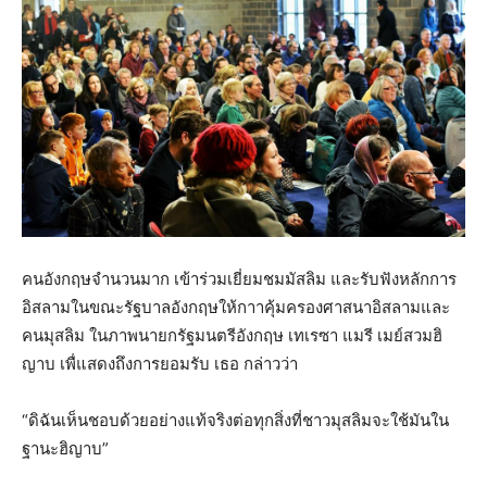
คนอังกฤษจำนวนมาก เข้าร่วมเยี่ยมชมมัสลิม และรับฟังหลักการ
อิสลามในขณะรัฐบาลอังกฤษให้กาาคุ้มครองศาสนาอิสลามและ
คนมุสลิม ในภาพนายกรัฐมนตรีอังกฤษ เทเรซา แมรี เมย์สวมฮิ
ญาบ เพื่แสดงถึงการยอมรับ เธอ กล่าวว่า
“ดิฉันเห็นชอบด้วยอย่างแท้จริงต่อทุกสิ่งที่ชาวมุสลิมจะใช้มันใน
ฐานะฮิญาบ”