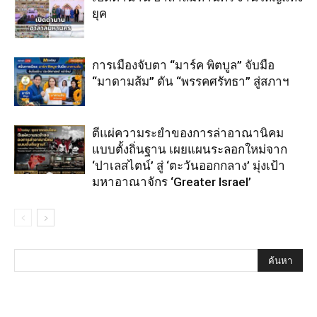
ยุค
การเมืองจับตา “มาร์ค พิตบูล” จับมือ
“มาดามส้ม” ดัน “พรรคศรัทธา” สู่สภาฯ
ตีแผ่ความระยำของการล่าอาณานิคม
แบบตั้งถิ่นฐาน เผยแผนระลอกใหม่จาก
‘ปาเลสไตน์’ สู่ ‘ตะวันออกกลาง’ มุ่งเป้า
มหาอาณาจักร ‘Greater Israel’