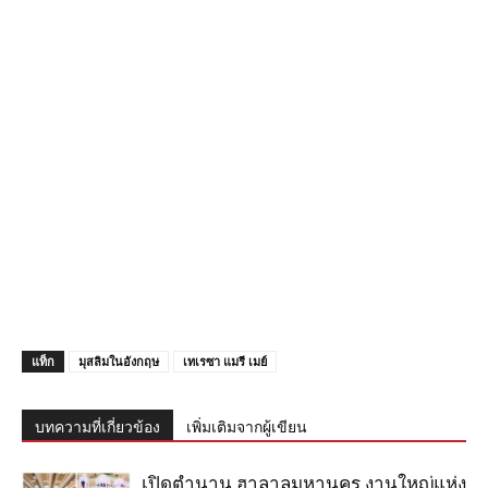
แท็ก
มุสลิมในอังกฤษ
เทเรซา แมรี เมย์
บทความที่เกี่ยวข้อง
เพิ่มเติมจากผู้เขียน
เปิดตำนาน ฮาลาลมหานคร งานใหญ่แห่ง