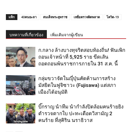
แท็ก
40คนยะลา
สมเด็จพระยุพราช
เหยื่อตรวจผิดพลาด
โควิด-19
บทความที่เกี่ยวข้อง
เพิ่มเติมจากผู้เขียน
ก.กลาง ล้างบางทุจริตสอบท้องถิ่น! ฟันเพิก
ถอนเจ้าหน้าที่ 5,925 ราย ขีดเส้น
ถอดถอนพ้นราชการภายใน 31 ส.ค. นี้
กลุ่มขวาจัดในญุี่ปุ่นคัดค้านการสร้าง
มัสยิดในฟูจิซาวะ (Fujisawa) แต่สภา
เมืองได้อนุมัติ
บิ๊กราญ นำทีม นำกำลังปิดล้อมคนร้ายยิง
ตำรวจตากใบ ปะทะเดือดวิสามัญ 2
คนร้าย ที่สุคิริน นราธิวาส