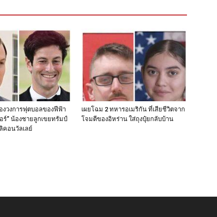
รองวงการฟุตบอลของฟีฟ้า
เผยโฉม 2 ทหารอเมริกัน ที่เสียชีวิตจาก
อร์” น้องชายลูกเขยทรัมป์
โจมตีของอิหร่าน ใส่ถุงปุ๋ยกลับบ้าน
ลิคอนวัลเลย์