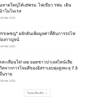
นหาดใหญ่ได้เฮ!ครม. ไฟเขียว รฟม. เดิน
น้าโมโนเรล
สิงหาคม 2026
สรรเพชญ” ผลักดันเพิ่มมูลค่าที่ดินการรถไฟ
มืองกาญจน์
สิงหาคม 2026
ุดสะเทือนใจ! เผย ยอดชาวปาเลสไตน์เสีย
ีวิตจากการโจมตีของอิสราเอบพุ่งสูงทะลุ 7.3
มื่นราย
สิงหาคม 2026
โหลดเพิ่มเติม