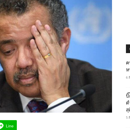
ค
ห
6 
บ
ต
ส
5 
Line