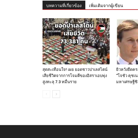
บทความที่เกี่ยวข้อง
เพิ่มเติมจากผู้เขียน
สุดสะเทือนใจ! เผย ยอดชาวปาเลสไตน์
ยิวหวังยึดค
เสียชีวิตจากการโจมตีของอิสราเอบพุ่ง
“โจชัว คุชเน
สูงทะลุ 7.3 หมื่นราย
มหาเศรษฐีซิ