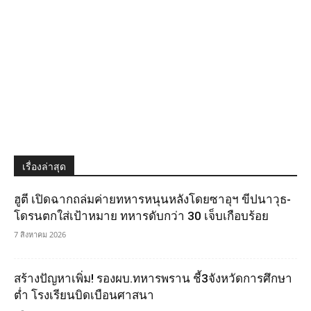
เรื่องล่าสุด
ฮูตี เปิดฉากถล่มค่ายทหารหนุนหลังโดยซาอุฯ ขีปนาวุธ-
โดรนตกใส่เป้าหมาย ทหารดับกว่า 30 เจ็บเกือบร้อย
7 สิงหาคม 2026
สร้างปัญหาเพิ่ม! รองผบ.ทหารพราน ชี้3จังหวัดการศึกษา
ต่ำ โรงเรียนบิดเบือนศาสนา