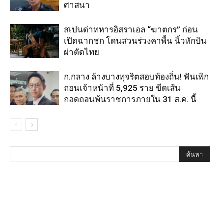
ศาสนา
สเปนด่าทหารอิสราเอล “ฆาตกร” ก่อน
เปิดฉากชก โดนสวนร่วงคาพื้น นิ้วหักบิน
ผ่าตัดไทย
ก.กลาง ล้างบางทุจริตสอบท้องถิ่น! ฟันเพิก
ถอนเจ้าหน้าที่ 5,925 ราย ขีดเส้น
ถอดถอนพ้นราชการภายใน 31 ส.ค. นี้