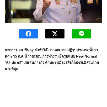
นายกฯ มอบ “วิษณุ” นั่งหัวโต๊ะ ถกคณะกก.ปฏิรูปประเทศ ทั้ง 13
คณะ 15 ก.ค.นี้ วางกรอบ การทำงาน ยึดรูปแบบ New Normal
“ดร.ปกรณ์” เผย รับภารกิจ ด้านการเมือง เพื่อให้ปชช.มีส่วนร่วม
มากที่สุด