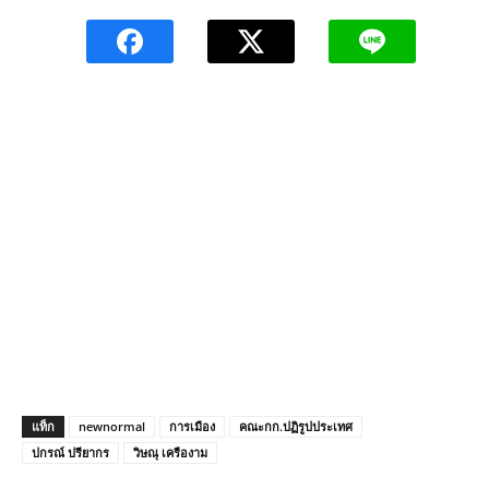
แท็ก
newnormal
การเมือง
คณะกก.ปฏิรูปประเทศ
ปกรณ์ ปรียากร
วิษณุ เครืองาม