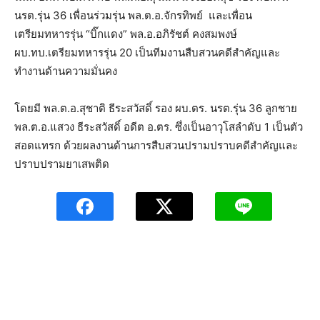
นรต.รุ่น 36 เพื่อนร่วมรุ่น พล.ต.อ.จักรทิพย์ และเพื่อน
เตรียมทหารรุ่น “บิ๊กแดง” พล.อ.อภิรัชต์ คงสมพงษ์
ผบ.ทบ.เตรียมทหารรุ่น 20 เป็นทีมงานสืบสวนคดีสำคัญและ
ทำงานด้านความมั่นคง
โดยมี พล.ต.อ.สุชาติ ธีระสวัสดิ์ รอง ผบ.ตร. นรต.รุ่น 36 ลูกชาย
พล.ต.อ.แสวง ธีระสวัสดิ์ อดีต อ.ตร. ซึ่งเป็นอาวุโสลำดับ 1 เป็นตัว
สอดแทรก ด้วยผลงานด้านการสืบสวนปรามปราบคดีสำคัญและ
ปราบปรามยาเสพติด