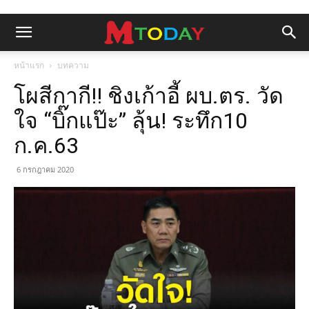
หน้าแรก
บทความ
โผสีกากี!! ชิงเก้าอี้ ผบ.ตร. วัด
ใจ “บิ๊กแป๊ะ” ลุ้น! ระทึก10
ก.ค.63
6 กรกฎาคม 2020