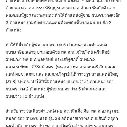
ตำแหน่งที่ปรึกษาพิเศษ ตร. ชั้นยศ พล.ต.อ.ช่วงที่ผ่านมา ประกอบ
ด้วย พล.ต.อ.ศตวรรษ หิรัญบูรณะ พล.ต.อ.ศักดา ชื่นภักดี และ
พล.ต.อ.ณัฐธร เพราะสุนทร ทำให้ตำแหน่งผู้ช่วย ผบ.ตร.ว่างลงอีก
3 ตำแหน่ง รวมกับตำแหน่งคนที่จะขยับขึ้นรอง ผบ.ตร.อีก 2
ตำแหน่ง
ทำให้ปีนี้ระดับผู้ช่วย ผบ.ตร.ว่าง 5 ตำแหน่ง ส่วนตำแหน่ง
ผบช.เกษียณอายุ ประกอบด้วย พล.ต.ท.เจริญวิทย์ ศรีวนิชย์
ผบช.ภ.4 พล.ต.ท.พูลทรัพย์ ประเสริฐศักดิ์ ผบช.ภ.3
พล.ต.ท.พิทยา ศิริรักษ์ จตร. (หน.จต.) พล.ต.ท.มนตรี สัมบุณณา
นนท์ ผบช. สตส. และ พล.ต.ท.วิฑูรย์ นิติวรางกูร นายแพทย์ใหญ่
(สบ8) รพ.ตร. ทำให้ปีนี้มีตำแหน่ง ผบ.ตร.ว่าง 1 ตำแหน่ง รอง
ผบ.ตร.ว่าง 2 ตำแหน่ง ผู้ช่วย ผบ.ตร.ว่าง 5 ตำแหน่ง และ
ผบช.ว่าง 10 ตำแหน่ง
สำหรับการขับเคี่ยวตำแหน่ง ผบ.ตร. ตัวเต็ง คือ พล.ต.อ.มนู เมฆ
หมอก รอง ผบ.ตร. นรต.รุ่น 38 อดีตนายเวร พล.ต.อ.สันต์ ศรุตา
นนท์ อดีต ผบ.ตร. กับ พล.ต.อ.สุวัฒน์ แจ้งยอดสุข รอง ผบ.ตร.