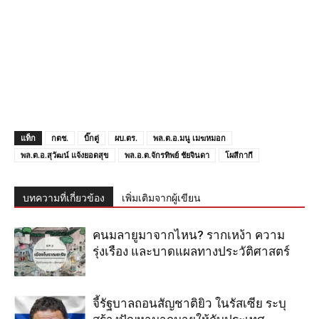
แท็ก
กตช.
บิ๊กตู่
ผบ.ตร.
พล.ต.อ.มนู เมฆหมอก
พล.ต.อ.สุวัฒน์ แจ้งยอดสุข
พล.อ.ต.จักรทิพย์ ชัยจินดา
โผสีกากี
บทความที่เกี่ยวข้อง
เพิ่มเติมจากผู้เขียน
คนมลายูมาจากไหน? รากเหง้า ความ
รุ่งเรือง และบาดแผลทางประวัติศาสตร์
จี้รัฐบาลถอนสัญชาติยิว ในรัสเซีย ระบุ