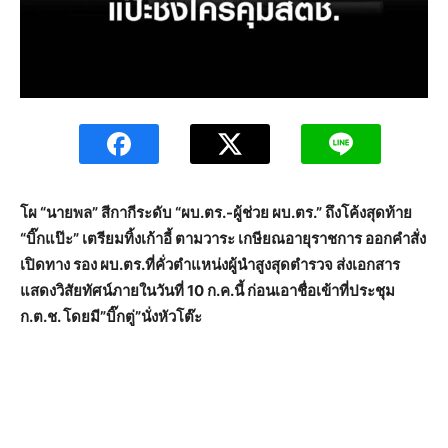
โผ “นายพล” สีกากีระดับ “ผบ.ตร.-ผู้ช่วย ผบ.ตร.” ถึงโค้งสุดท้าย
“บิ๊กแป๊ะ” เตรียมทิ้งเก้าอี้ ตามวาระ เกษียณอายุราชการ ออกคำสั่ง
เปิดทาง รอง ผบ.ตร.ที่คั่วตำแหน่งผู้นำสูงสุดตำรวจ ส่งเอกสาร
แสดงวิสัยทัศน์ภายในวันที่ 10 ก.ค.นี้ ก่อนเอาชื่อเข้าที่ประชุม
ก.ต.ช. โดยมี”บิ๊กตู่”นั่งหัวโต๊ะ