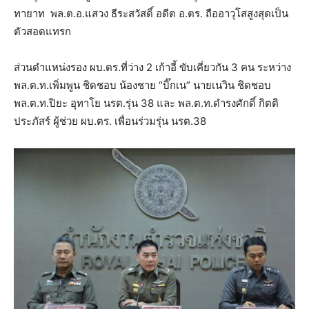
ทายาท พล.ต.อ.แสวง ธีระสวัสดิ์ อดีต อ.ตร. ถืออาวุโสสูงสุดเป็น
ตัวสอดแทรก
ส่วนตำแหน่งรอง ผบ.ตร.ที่ว่าง 2 เก้าอี้ ขับเคี่ยวกัน 3 คน ระหว่าง
พล.ต.ท.เพิ่มพูน ชิดชอบ น้องชาย “บิ๊กเน” นายเนวิน ชิดชอบ
พล.ต.ท.ปิยะ อุทาโย นรต.รุ่น 38 และ พล.ต.ท.ดำรงศักดิ์ กิตติ
ประภัสร์ ผู้ช่วย ผบ.ตร. เพื่อนร่วมรุ่น นรต.38