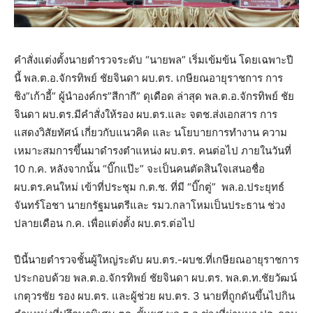
คำสั่งแต่งตั้งนายตำรวจระดับ “นายพล” เริ่มเข้มข้น โดยเฉพาะปี
นี้ พล.ต.อ.จักรทิพย์ ชัยจินดา ผบ.ตร. เกษียณอายุราชการ การ
ชิง”เก้าอี้” ผู้นำองค์กร”สีกากี” ดุเดือด ล่าสุด พล.ต.อ.จักรทิพย์ ชัย
จินดา ผบ.ตร.มีคำสั่งให้รอง ผบ.ตร.และ จตช.ส่งเอกสาร การ
แสดงวิสัยทัศน์ เกี่ยวกับแนวคิด และ นโยบายการทำงาน ความ
เหมาะสมการขึ้นมาดำรงตำแหน่ง ผบ.ตร. คนต่อไป ภายในวันที่
10 ก.ค. หลังจากนั้น “บิ๊กแป๊ะ” จะเป็นคนตัดสินใจเสนอชื่อ
ผบ.ตร.คนใหม่ เข้าที่ประชุม ก.ต.ช. ที่มี “บิ๊กตู่” พล.อ.ประยุทธ์
จันทร์โอชา นายกรัฐมนตรีและ รมว.กลาโหมเป็นประธาน ช่วง
ปลายเดือน ก.ค. เพื่อแต่งตั้ง ผบ.ตร.ต่อไป
ปีนี้นายตำรวจชั้นผู้ใหญ่ระดับ ผบ.ตร.-ผบช.ที่เกษียณอายุราชการ
ประกอบด้วย พล.ต.อ.จักรทิพย์ ชัยจินดา ผบ.ตร. พล.ต.ท.ชัยวัฒน์
เกตุวรชัย รอง ผบ.ตร. และผู้ช่วย ผบ.ตร. 3 นายที่ถูกดันขึ้นไปกิน