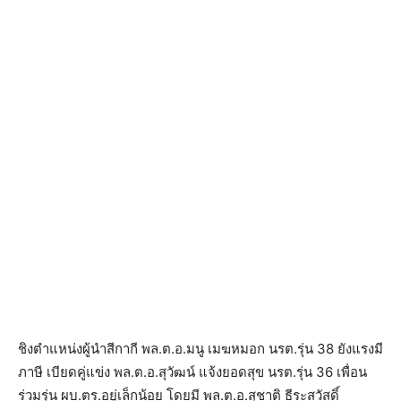
ชิงตำแหน่งผู้นำสีกากี พล.ต.อ.มนู เมฆหมอก นรต.รุ่น 38 ยังแรงมี
ภาษี เบียดคู่แข่ง พล.ต.อ.สุวัฒน์ แจ้งยอดสุข นรต.รุ่น 36 เพื่อน
ร่วมรุ่น ผบ.ตร.อยู่เล็กน้อย โดยมี พล.ต.อ.สุชาติ ธีระสวัสดิ์