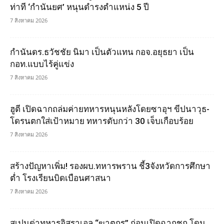
ท่าที ‘กำนันยศ’ หนุนดำรงตำแหน่ง 5 ปี
7 สิงหาคม 2026
กำนันดร.ธวัชชัย นิมา เป็นตัวแทน กอจ.อยุธยา เป็น
กอท.แบบไร้คู่แข่ง
7 สิงหาคม 2026
ฮูตี เปิดฉากถล่มค่ายทหารหนุนหลังโดยซาอุฯ ขีปนาวุธ-
โดรนตกใส่เป้าหมาย ทหารดับกว่า 30 เจ็บเกือบร้อย
7 สิงหาคม 2026
สร้างปัญหาเพิ่ม! รองผบ.ทหารพราน ชี้3จังหวัดการศึกษา
ต่ำ โรงเรียนบิดเบือนศาสนา
7 สิงหาคม 2026
สเปนด่าทหารอิสราเอล “ฆาตกร” ก่อนเปิดฉากชก โดน