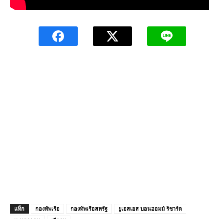
แท็ก
กองทัพเรือ
กองทัพเรือสหรัฐ
ยูเอสเอส บอนฮอมม์ ริชาร์ด