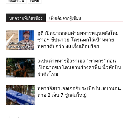
เพนตากอน
เรือรบ
บทความที่เกี่ยวข้อง
เพิ่มเติมจากผู้เขียน
ฮูตี เปิดฉากถล่มค่ายทหารหนุนหลังโดย
ซาอุฯ ขีปนาวุธ-โดรนตกใส่เป้าหมาย
ทหารดับกว่า 30 เจ็บเกือบร้อย
สเปนด่าทหารอิสราเอล “ฆาตกร” ก่อน
เปิดฉากชก โดนสวนร่วงคาพื้น นิ้วหักบิน
ผ่าตัดไทย
ทหารอิสราเอลเจอกับระเบิดในเลบานอน
ตาย 2 เจ็บ 7 ขู่ถล่มใหญ่