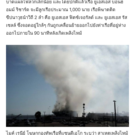
บาดแผลไฟลวกเล็กน้อย และโดยปกติแล้วเรือ ยูเอสเอส บอนฮ
อมม์ ริชาร์ด จะมีลูกเรือประมาณ 1,000 นาย เรือพิฆาตติด
ขีปนาวุธนำวิถี 2 ลำ คือ ยูเอสเอส ฟิตซ์เจอรัลด์ และ ยูเอสเอส รัส
เซลล์ ซึ่งจอดอยู่ใกล้ๆ กันถูกเคลื่อนย้ายออกไปยังท่าเรือที่อยู่ห่าง
ออกไปภายใน 90 นาทีหลังเกิดเพลิงไหม้
ไมค์ เรนีย์ โฆษกกองทัพเรือที่แซนดีเอโก ระบุว่า สาเหตุเพลิงไหม้