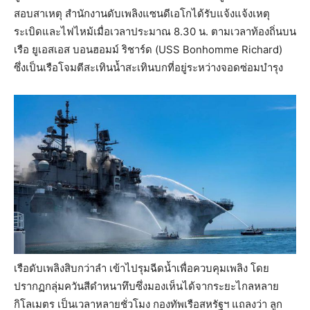
สอบสาเหตุ สำนักงานดับเพลิงแซนดีเอโกได้รับแจ้งแจ้งเหตุ
ระเบิดและไฟไหม้เมื่อเวลาประมาณ 8.30 น. ตามเวลาท้องถิ่นบน
เรือ ยูเอสเอส บอนฮอมม์ ริชาร์ด (USS Bonhomme Richard)
ซึ่งเป็นเรือโจมตีสะเทินน้ำสะเทินบกที่อยู่ระหว่างจอดซ่อมบำรุง
เรือดับเพลิงสิบกว่าลำ เข้าไปรุมฉีดน้ำเพื่อควบคุมเพลิง โดย
ปรากฏกลุ่มควันสีดำหนาทึบซึ่งมองเห็นได้จากระยะไกลหลาย
กิโลเมตร เป็นเวลาหลายชั่วโมง กองทัพเรือสหรัฐฯ แถลงว่า ลูก