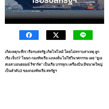
เกิดเหตุระทึก! เรือรบสหรัฐ เกิดไฟไหม้ โดยไม่ทราบสาเหตุ ลูก
เรือ เจ็บ17 โฆษก กองทัพเรือ แถลงลั่น ไม่ใช่วินาศกรรม เผย “ยูเอ
สเอส บอนฮอมม์ ริชาร์ด” เป็นเรือ บรรทุกเ เครื่องบิน มีขนาดใหญ่
เป็นลำดับ2 ของกองทัพเรือ สหรัฐฯ