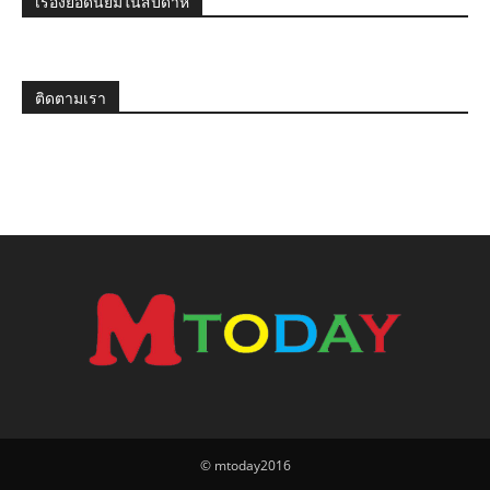
เรื่องยอดนิยมในสัปดาห์
ติดตามเรา
© mtoday2016