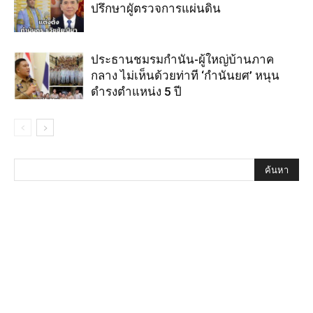
ปรึกษาผูัตรวจการแผ่นดิน
ประธานชมรมกำนัน-ผู้ใหญ่บ้านภาค
กลาง ไม่เห็นด้วยท่าที ‘กำนันยศ’ หนุน
ดำรงตำแหน่ง 5 ปี