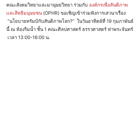
คณะสังคมวิทยาและมานุษยวิทย
า ร่วมกับ
องค์กรเพื่อสันติภาพ
เเละสิท
ธิมนุษยชน
(OPHR) ขอเชิญเข้าร่วมฟังการเสวนาเ
รื่อง
“นโยบายทรัมป์กับสันติภาพโล
ก?” ในวันอาทิตย์ที่ 19 กุมภาพันธ์
นี้
ณ ห้องริมน้ำ ชั้น 1 คณะศิลปศาสตร์ ธรรวศาสตร์ ท่าพระจันทร์
เวลา 13:00-16:00 น.