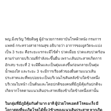
พญ.มิ่งขวัญ วิชัยดิษฐ ผู้อำนวยการสถาบันโรคผิวหนัง กรมการ
แพทย์ กระทรวงสาธารณสุข อธิบายว่า อาการของงูสวัดจะแบ่ง
เป็น 3 ระยะ คือระยะแรกจะมีไข้ต่ำ ปวดเมื่อย ปวดแสบปวดร้อน
ตามร่างกายบริเวณที่กำลังจะขึ้นผื่น เพราะเส้นประสาทเกิดการ
อักเสบ ระยะที่ 2 จะมีผื่นและเป็นตุ่มแดงขึ้นก่อนกลายเป็นตุ่ม
น้ำพองใส และระยะ 3 จะมีการเรียงตัวของผื่นตามแนวเส้น
ประสาทและที่พบบ่อยจะเป็นบริเวณไขสันหลังข้างใดข้างหนึ่ง
บริเวณใบหน้า เป็นต้นและโดยปกติของคนที่มีภูมิคุ้มกันปกติจะ
เกิดจากโรคตามแนวเส้นประสาทเพียงข้างใดข้างหนึ่งเท่านั้น
ในกลุ่มที่มีภูมิคุ้มกันต่ำมาก อาทิ ผู้ป่วยโรคเอดส์ โรคมะเร็ง มี
โอกาสสูงที่จะเกิดโรคได้ทั้ง 2ข้างของแนวเส้นประสาท หากเกิด