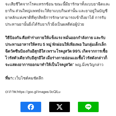
จะเสียชีวิตจากโรคแทรกซ้อน ขณะนี้มียารักษาทั้งแบบยาฉีดและ
ยากิน ส่วนใหญ่แพทย์จะให้ยาแบบกินเท่านั้น และยาอยู่ในบัญชี
ยาหลักแห่งชาติที่ทุกสิทธิการรักษาสามารถเข้าถึงยาได้ การรับ
ประทานยานั้นยิ่งได้รับยาเร็วยิ่งเป็นผลดีต่อผู้ป่วย
วิธีป้องกัน คือทำร่างกายให้แข็งแรง หมั่นออกกำลังกาย และรับ
ประทานอาหารให้ครบ 5 หมู่ พักผ่อนให้เพียงพอ ในกลุ่มเด็กเล็ก
ฉีดวัคซีนป้องกันอีสุกอีใส เพราะโรคงูสวัด 99% เกิดจากการเชื้อ
ไวรัสตัวเดียวกับอีสุกอีใส เมื่อร่างกายอ่อนแอเชื้อไวรัสดังกล่าวก็
จะแสดงอาการออกมาทำให้เป็นโรคงูสวัด
” พญ.มิ่งขวัญกล่าว
ที่มา :
เว็บไซต์คมชัดลึก
crภาพ:
https://goo.gl/images/3cQlLu