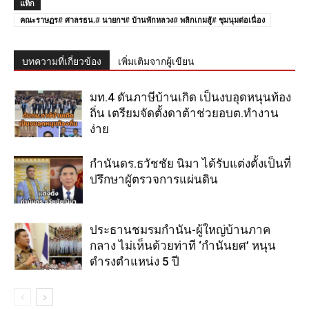
แท็ก
คณะราษฏร# ศาลรธน.# นายกฯ# บ้านพักหลวง# พลิกเกมสู้# ชุมนุมต่อเนื่อง
บทความที่เกี่ยวข้อง
เพิ่มเติมจากผู้เขียน
มท.4 ดันภาษีบ้านเกิด เป็นงบอุดหนุนท้อง
ถิ่น เตรียมจัดตั้งดาต้าช่วยอบต.ทำงาน
ง่าย
กำนันดร.ธวัชชัย นิมา ได้รับแต่งตั้งเป็นที่
ปรึกษาผูัตรวจการแผ่นดิน
ประธานชมรมกำนัน-ผู้ใหญ่บ้านภาค
กลาง ไม่เห็นด้วยท่าที ‘กำนันยศ’ หนุน
ดำรงตำแหน่ง 5 ปี