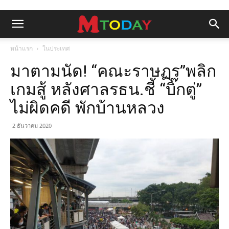
หน้าแรก
ในประเทศ
มาตามนัด! “คณะราษฏร”พลิก
เกมสู้ หลังศาลรธน.ชี้ “บิ๊กตู่”
ไม่ผิดคดี พักบ้านหลวง
2 ธันวาคม 2020