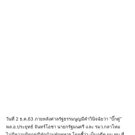
วันที่ 2 ธ.ค.63 ภายหลังศาลรัฐธรรมนูญมีคำวินิจฉัยว่า “บิ๊กตู่”
พล.อ.ประยุทธ์ จันทร์โอชา นายกรัฐมนตรี และ รมว.กลาโหม
ไม่มีความผิดกรณีพักบ้านพักทหาร โดยชี้ว่า เป็นอดีต ผบ.ทบ.ที่