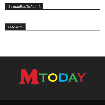
เรื่องยอดนิยมในสัปดาห์
ติดตามเรา