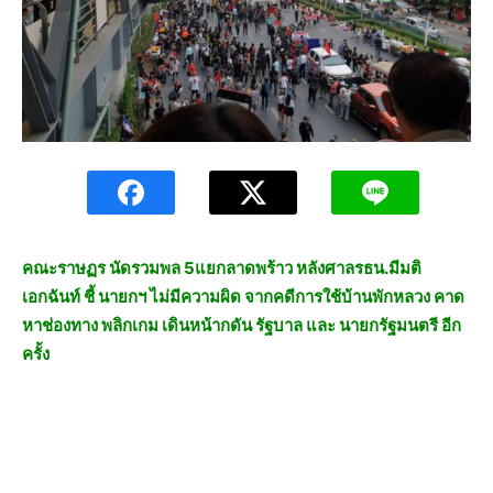
คณะราษฏร นัดรวมพล 5แยกลาดพร้าว หลังศาลรธน.มีมติ
เอกฉันท์ ชี้ นายกฯ ไม่มีความผิด จากคดีการใช้บ้านพักหลวง คาด
หาช่องทาง พลิกเกม เดินหน้ากดัน รัฐบาล และ นายกรัฐมนตรี อีก
ครั้ง