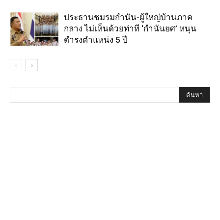
ประธานชมรมกำนัน-ผู้ใหญ่บ้านภาค
กลาง ไม่เห็นด้วยท่าที ‘กำนันยศ’ หนุน
ดำรงตำแหน่ง 5 ปี