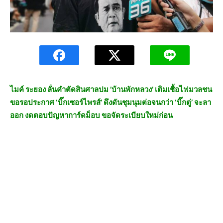
ไมค์ ระยอง ลั่นคำตัดสินศาลปม ’บ้านพักหลวง’ เติมเชื้อไฟมวลชน
ขอรอประกาศ ‘บิ๊กเซอร์ไพรส์’ ดึงดันชุมนุมต่อจนกว่า ‘บิ๊กตู่’ จะลา
ออก งดตอบปัญหาการ์ดม็อบ ขอจัดระเบียบใหม่ก่อน