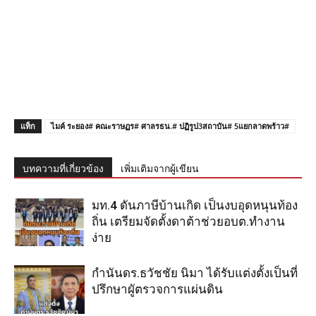
แท็ก
ไมค์ ระยอง# คณะราษฏร# ศาลรธน.# ปฏิรูป3สถาบัน# 5แยกลาดพร้าว#
บทความที่เกี่ยวข้อง
เพิ่มเติมจากผู้เขียน
มท.4 ดันภาษีบ้านเกิด เป็นงบอุดหนุนท้อง
ถิ่น เตรียมจัดตั้งดาต้าช่วยอบต.ทำงาน
ง่าย
กำนันดร.ธวัชชัย นิมา ได้รับแต่งตั้งเป็นที่
ปรึกษาผูัตรวจการแผ่นดิน