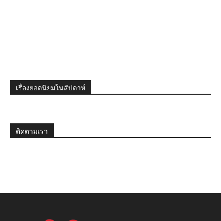
เรื่องยอดนิยมในสัปดาห์
ติดตามเรา