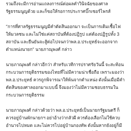
รวมถึงจะมีการอ่านแถลงการณ์ต่อผลคำวินิจฉัยของศาล
รัฐธรรมนูญด้วย และก็ขอให้รอการประกาศบิ๊กเซอร์ไพรส์
“การที่ศาลรัฐธรรมนูญมีคำตัดสินออกมา จะเป็นการเติมเชื้อไฟ
ให้มวลชน และไม่ใช่แค่สถาบันที่ต้องปฎิรูป แต่ต้องปฏิรูปทั้ง 3
สถาบัน และยืนยันจะสู้ต่อไปจนกว่าพล.อ.ประยุทธ์จะออกจาก
ตำแหน่งนายก” นายภาณุพงศ์ กล่าว
นายภาณุพงศ์ กล่าวอีกว่า สำหรับเวทีการปราศรัยวันนี้ จะสะท้อน
กระบวนการยุติธรรมของไทยที่ไม่มีความน่าเชื่อถือ เพราะมองว่า
พล.อ.ประยุทธ์ ควรถูกพิจารณาให้พ้นจากตำแหน่ง ดังนั้นเมื่อมีคำ
ตัดสินของศาลออกมาแบบนี้ จึงมองว่าไม่มีความชอบธรรมใน
กระบวนการยุติธรรม
นายภาณุพงศ์ กล่าวด้วยว่า พล.อ.ประยุทธ์เป็นนายกรัฐมนตรี ก็
ควรอยู่บ้านพักนายกฯ อย่าอ้างว่ากลัวผี ควรต้องเลือกไม่ใช้ควบ
อำนาจไปหมด และไม่ควรไปอยู่บ้านกองทัพ ดังนั้นหากยังอยู่ก็มี