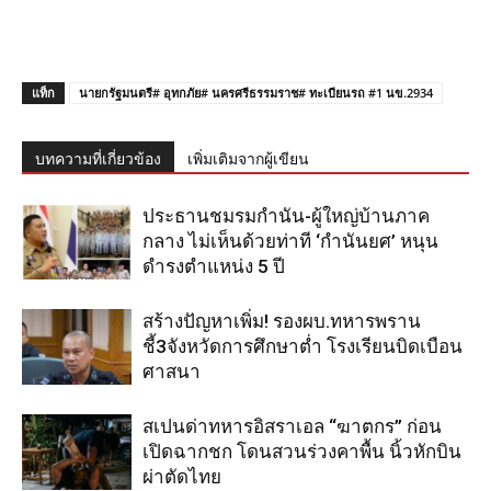
แท็ก
นายกรัฐมนตรี# อุทกภัย# นครศรีธรรมราช# ทะเบียนรถ #1 นข.2934
บทความที่เกี่ยวข้อง
เพิ่มเติมจากผู้เขียน
ประธานชมรมกำนัน-ผู้ใหญ่บ้านภาค
กลาง ไม่เห็นด้วยท่าที ‘กำนันยศ’ หนุน
ดำรงตำแหน่ง 5 ปี
สร้างปัญหาเพิ่ม! รองผบ.ทหารพราน
ชี้3จังหวัดการศึกษาต่ำ โรงเรียนบิดเบือน
ศาสนา
สเปนด่าทหารอิสราเอล “ฆาตกร” ก่อน
เปิดฉากชก โดนสวนร่วงคาพื้น นิ้วหักบิน
ผ่าตัดไทย