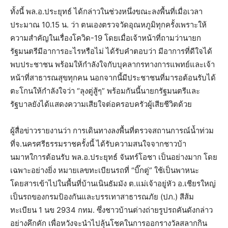
ทั้งนี้ พล.อ.ประยุทธ์ ได้กล่าวในช่วงหนึ่งขณะลงพื้นที่เมื่อเวลา
ประมาณ 10.15 น. ว่า ตนเองตรวจวัดอุณหภูมิทุกครั้งเพราะให้
ความสำคัญในเรื่องโควิด-19 โดยเมื่อเจ้าหน้าที่ถามว่านายก
รัฐมนตรีมีอาการอะไรหรือไม่ ได้รับคำตอบว่า มีอาการที่ดีใจได้
พบประชาชน พร้อมให้กำลังใจกับบุคลากรทางการแพทย์และเจ้า
หน้าที่สาธารณสุขทุกคน นอกจากนี้มีประชาชนที่มารอต้อนรับได้
ตะโกนให้กำลังใจว่า “ลุงตู่สู้ๆ” พร้อมกันนี้นายกรัฐมนตรีและ
รัฐบาลยังได้แสดงความเสียใจต่อครอบครัวผู้เสียชีวิตด้วย
ผู้สื่อข่าวรายงานว่า การเดินทางลงพื้นที่ตรวจสถานการณ์น้ำท่วม
ที่จ.นครศรีธรรมราชครั้งนี้ ได้รับความสนใจจากชาวบ้า
นมาหใการต้อนรับ พล.อ.ประยุทธ์ จันทร์โอชา เป็นอย่างมาก โดย
เฉพาะอย่างยิ่ง หมายเลขทะเบียนรถที่ “บิ๊กตู่” ใช้เป็นพาหนะ
โดยสารเข้าไปในพื้นที่บ้านเนินธัมมัง ต.แม่เจ้าอยู่หัว อ.เชียรใหญ่
เป็นรถของกรมป้องกันและบรรเทาสาธารณภัย (ปภ.) สีส้ม
ทะเบียน 1 นข 2934 กทม. ซึ่งชาวบ้านต่างถ่ายรูปรถคันดังกล่าว
อย่างคึกคัก เพื่อหวังจะนำไปลุ้นโชคในการออกรางวัลสลากกิน