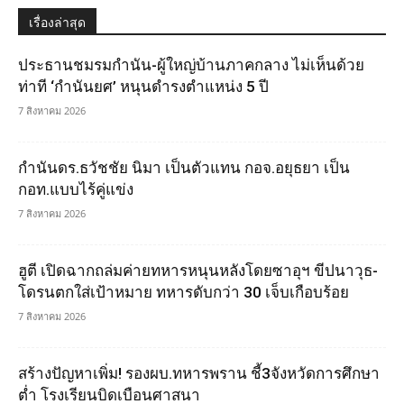
เรื่องล่าสุด
ประธานชมรมกำนัน-ผู้ใหญ่บ้านภาคกลาง ไม่เห็นด้วย
ท่าที ‘กำนันยศ’ หนุนดำรงตำแหน่ง 5 ปี
7 สิงหาคม 2026
กำนันดร.ธวัชชัย นิมา เป็นตัวแทน กอจ.อยุธยา เป็น
กอท.แบบไร้คู่แข่ง
7 สิงหาคม 2026
ฮูตี เปิดฉากถล่มค่ายทหารหนุนหลังโดยซาอุฯ ขีปนาวุธ-
โดรนตกใส่เป้าหมาย ทหารดับกว่า 30 เจ็บเกือบร้อย
7 สิงหาคม 2026
สร้างปัญหาเพิ่ม! รองผบ.ทหารพราน ชี้3จังหวัดการศึกษา
ต่ำ โรงเรียนบิดเบือนศาสนา