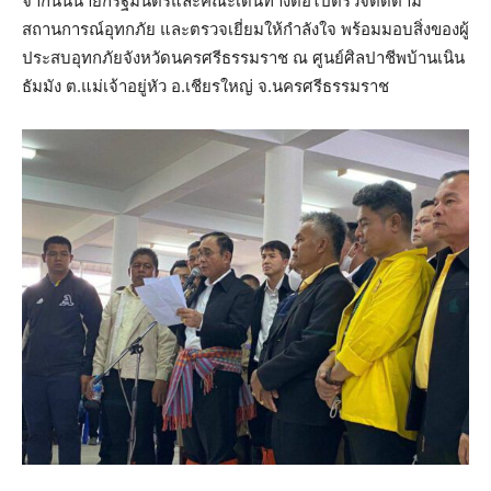
จากนั้นนายกรัฐมนตรีและคณะเดินทางต่อไปตรวจติดตาม
สถานการณ์อุทกภัย และตรวจเยี่ยมให้กำลังใจ พร้อมมอบสิ่งของผู้
ประสบอุทกภัยจังหวัดนครศรีธรรมราช ณ ศูนย์ศิลปาชีพบ้านเนิน
ธัมมัง ต.แม่เจ้าอยู่หัว อ.เชียรใหญ่ จ.นครศรีธรรมราช