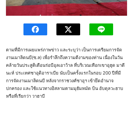
ตามที่มีการเผยแพร่ภาพข่าว และระบุว่า เป็นการเตรียมการจัด
งานเมาลิดนบี(ซ.ล) เพื่อรำลึกถึงความดีงามของท่าน เนื่องในวัน
คล้ายวันประสูติเดือนร่อบีอุลเอาว้าล ที่บริเวณเทือกเขาอุฮุด มาดี
นะห์ ประเทศซาอุดิอาราเบีย นับเป็นครั้งแรกในรอบ 200 ปีที่มี
การจัดงานเมาลิดนบี หลังจากราชวงศ์ซาอุฯ เข้ายึดอำนาจ
ปกครอง และใช้แนวทางอิสลามตามมุฮัมหมัด บิน อับดุลวะฮาบ
หรือที่เรียกว่า วาฮาบี