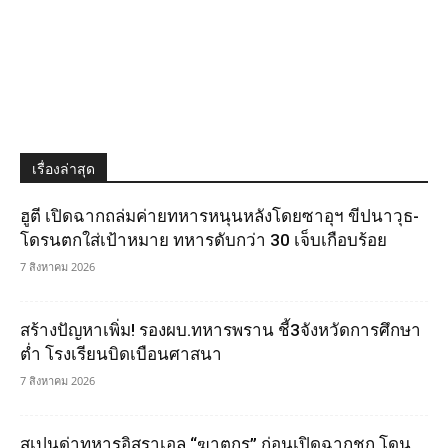
เรื่องล่าสุด
ฮูตี เปิดฉากถล่มค่ายทหารหนุนหลังโดยซาอุฯ ขีปนาวุธ-
โดรนตกใส่เป้าหมาย ทหารดับกว่า 30 เจ็บเกือบร้อย
7 สิงหาคม 2026
สร้างปัญหาเพิ่ม! รองผบ.ทหารพราน ชี้3จังหวัดการศึกษา
ต่ำ โรงเรียนบิดเบือนศาสนา
7 สิงหาคม 2026
สเปนด่าทหารอิสราเอล “ฆาตกร” ก่อนเปิดฉากชก โดน