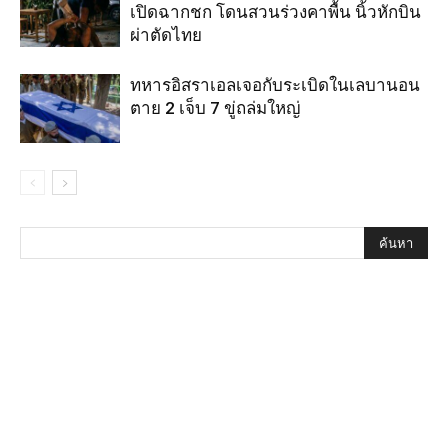
เปิดฉากชก โดนสวนร่วงคาพื้น นิ้วหักบิน
ผ่าตัดไทย
ทหารอิสราเอลเจอกับระเบิดในเลบานอน
ตาย 2 เจ็บ 7 ขู่ถล่มใหญ่