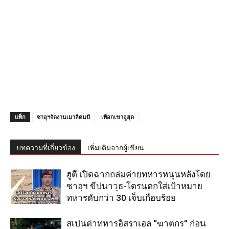
แท็ก
ซาอุฯจัดงานเมาลิดนบี
เทือกเขาอูฮุด
บทความที่เกี่ยวข้อง
เพิ่มเติมจากผู้เขียน
ฮูตี เปิดฉากถล่มค่ายทหารหนุนหลังโดย
ซาอุฯ ขีปนาวุธ-โดรนตกใส่เป้าหมาย
ทหารดับกว่า 30 เจ็บเกือบร้อย
สเปนด่าทหารอิสราเอล “ฆาตกร” ก่อน