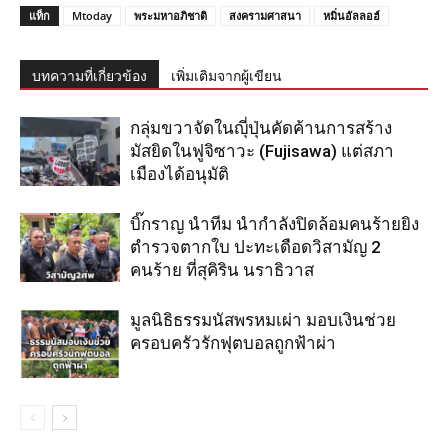
แท็ก
Mtoday
พระมหาอภิชาติ
สงครามศาสนา
หมิ่นอัลลอฮ์
บทความที่เกี่ยวข้อง
เพิ่มเติมจากผู้เขียน
กลุ่มขวาจัดในญุี่ปุ่นคัดค้านการสร้าง
มัสยิดในฟูจิซาวะ (Fujisawa) แต่สภา
เมืองได้อนุมัติ
บิ๊กราญ นำทีม นำกำลังปิดล้อมคนร้ายยิง
ตำรวจตากใบ ปะทะเดือดวิสามัญ 2
คนร้าย ที่สุคิริน นราธิวาส
มูลนิธิธรรมนัสพรหมเผ่า มอบเงินช่วย
ครอบครัวรักฟุตบอลถูกฟ้าผ่า