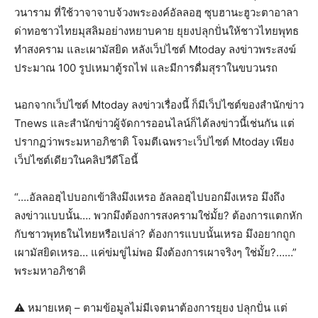
วนาราม ที่ใช้วาจาจาบจ้วงพระองค์อัลลอฮฺ ซุบฮานะฮูวะตาอาลา
ด่าทอชาวไทยมุสลิมอย่างหยาบคาย ยุยงปลุกปั่นให้ชาวไทยพุทธ
ทำสงคราม และเผามัสยิด หลังเว็ปไซต์ Mtoday ลงข่าวพระสงฆ์
ประมาณ 100 รูปเหมาตู้รถไฟ และมีการดื่มสุราในขบวนรถ
นอกจากเว็ปไซต์ Mtoday ลงข่าวเรื่องนี้ ก็มีเว็ปไซต์ของสำนักข่าว
Tnews และสำนักข่าวผู้จัดการออนไลน์ก็ได้ลงข่าวนี้เช่นกัน แต่
ปรากฏว่าพระมหาอภิชาติ โจมตีเฉพราะเว็ปไซต์ Mtoday เพียง
เว็ปไซต์เดียวในคลิปวีดีโอนี้
“….อัลลอฮฺไปบอกเข้าสิงมึงเหรอ อัลลอฮฺไปบอกมึงเหรอ มึงถึง
ลงข่าวแบบนั้น…. พวกมึงต้องการสงครามใช่มั้ย? ต้องการแตกหัก
กับชาวพุทธในไทยหรือเปล่า? ต้องการแบบนั้นเหรอ มึงอยากถูก
เผามัสยิดเหรอ… แค่ข่มขู่ไม่พอ มึงต้องการเผาจริงๆ ใช่มั้ย?……”
พระมหาอภิชาติ
⚠ หมายเหตุ – ตามข้อมูลไม่มีเจตนาต้องการยุยง ปลุกปั่น แต่