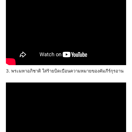
3. พระมหาอภิชาติ ใส่ร้ายบิดเบือนความหมายของคัมภีร์กุรอาน