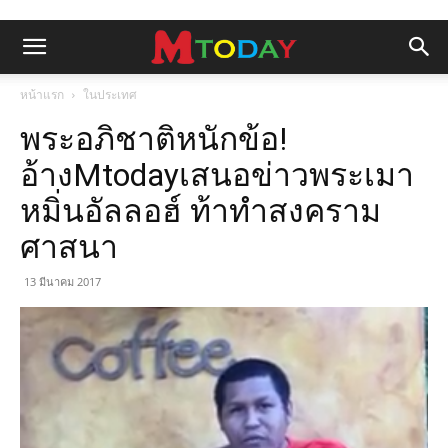
หน้าแรก
ในประเทศ
พระอภิชาติหนักข้อ!
อ้างMtodayเสนอข่าวพระเมา
หมิ่นอัลลอฮ์ ท้าทำสงคราม
ศาสนา
13 มีนาคม 2017