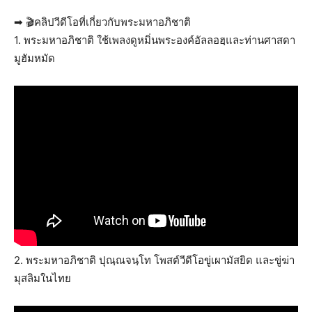
➡ 🎬คลิปวีดีโอที่เกี่ยวกับพระมหาอภิชาติ
1. พระมหาอภิชาติ ใช้เพลงดูหมิ่นพระองค์อัลลอฮฺและท่านศาสดา
มูฮัมหมัด
2. พระมหาอภิชาติ‬ ปุณฺณจนฺโท โพสต์วีดีโอขู่เผามัสยิด และขู่ฆ่า
มุสลิมในไทย