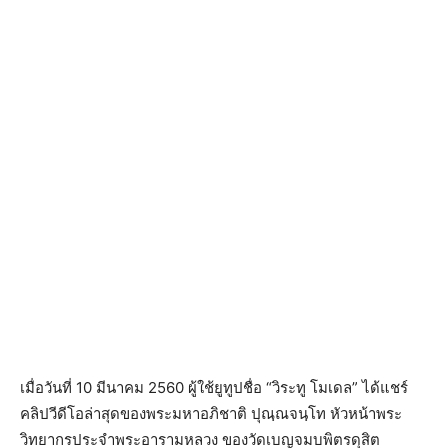
เมื่อวันที่ 10 มีนาคม 2560 ผู้ใช้ยูทูปชื่อ “วิระทู โมเดล” ได้แชร์
คลิปวีดีโอล่าสุดของพระมหาอภิชาติ ปุณฺณจนฺโท หัวหน้าพระ
วิทยากรประจำพระอารามหลวง ของวัดเบญจมบพิตรดุสิต