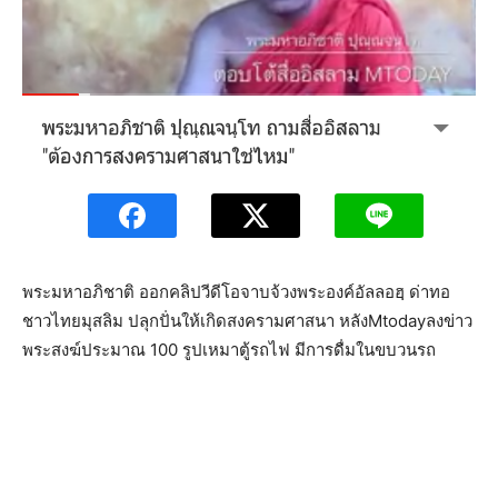
พระมหาอภิชาติ ออกคลิปวีดีโอจาบจ้วงพระองค์อัลลอฮฺ ด่าทอ
ชาวไทยมุสลิม ปลุกปั่นให้เกิดสงครามศาสนา หลังMtodayลงข่าว
พระสงฆ์ประมาณ 100 รูปเหมาตู้รถไฟ มีการดื่มในขบวนรถ