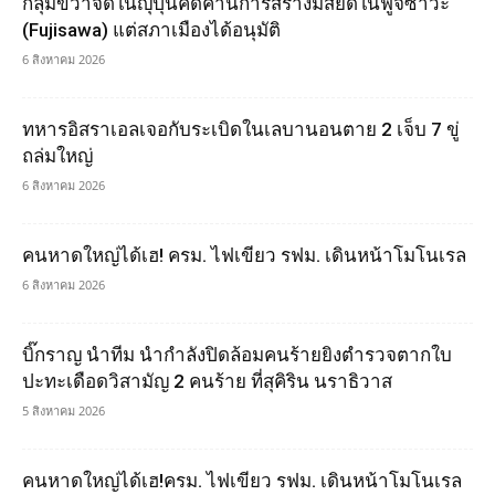
กลุ่มขวาจัดในญุี่ปุ่นคัดค้านการสร้างมัสยิดในฟูจิซาวะ
(Fujisawa) แต่สภาเมืองได้อนุมัติ
6 สิงหาคม 2026
ทหารอิสราเอลเจอกับระเบิดในเลบานอนตาย 2 เจ็บ 7 ขู่
ถล่มใหญ่
6 สิงหาคม 2026
คนหาดใหญ่ได้เฮ! ครม. ไฟเขียว รฟม. เดินหน้าโมโนเรล
6 สิงหาคม 2026
บิ๊กราญ นำทีม นำกำลังปิดล้อมคนร้ายยิงตำรวจตากใบ
ปะทะเดือดวิสามัญ 2 คนร้าย ที่สุคิริน นราธิวาส
5 สิงหาคม 2026
คนหาดใหญ่ได้เฮ!ครม. ไฟเขียว รฟม. เดินหน้าโมโนเรล