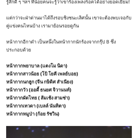
รู้สึกดี ๆ ฯลฯ ที่น้อยคนจะรู้ว่าเขาร้องเพลงร็อคได้อย่างยอดเยี่ยม!
แต่กว่าจะฝ่าด่านมาได้ถึงรอบชิงชนะเลิศนั้น เขาจะต้องพบเจอกับ
คู่แข่งคนไหนบ้าง เรามาย้อนรอยดูกัน
หน้ากากอีกาดำ เป็นหนึ่งในหน้ากากนักร้องจากกรุ๊ป B ซึ่ง
ประกอบด้วย
หน้ากากพยาบาล (แตงโม นิดา)
หน้ากากสาวน้อย (โป้ โยคี เพลย์บอย)
หน้ากากนกฮูก (จีน กษิดิศ สำเนียง)
หน้ากากวัว (ออดี้ ธนยศ จิวานนท์)
หน้ากากผัดไทย ( ส้มเช้ง สามช่า)
หน้ากากเทวดา (เบลล์ นันทิตา)
หน้ากากหมูป่า (ก้อย รัชวิน)