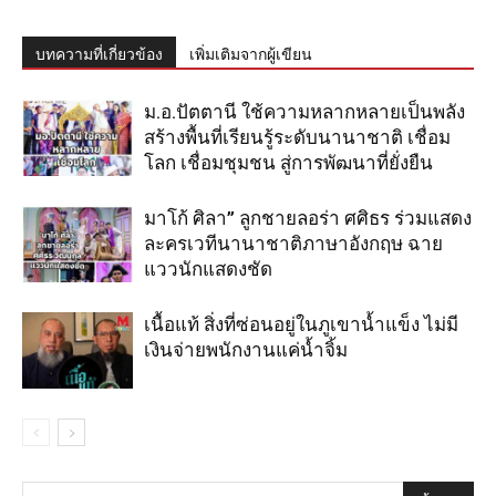
บทความที่เกี่ยวข้อง
เพิ่มเติมจากผู้เขียน
ม.อ.ปัตตานี ใช้ความหลากหลายเป็นพลัง
สร้างพื้นที่เรียนรู้ระดับนานาชาติ เชื่อม
โลก เชื่อมชุมชน สู่การพัฒนาที่ยั่งยืน
มาโก้ ศิลา” ลูกชายลอร่า ศศิธร ร่วมแสดง
ละครเวทีนานาชาติภาษาอังกฤษ ฉาย
แววนักแสดงชัด
เนื้อแท้ สิ่งที่ซ่อนอยู่ในภูเขาน้ำแข็ง ไม่มี
เงินจ่ายพนักงานแค่น้ำจิ้ม