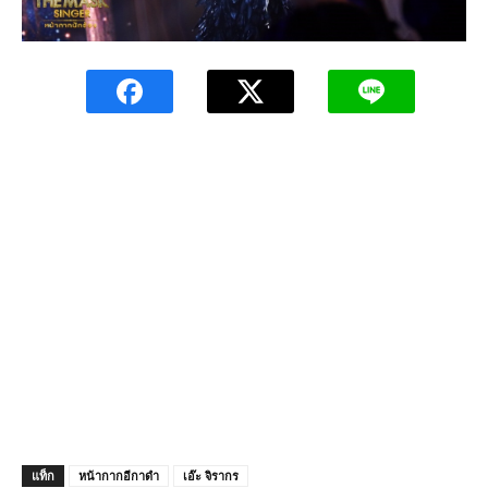
แท็ก
หน้ากากอีกาดำ
เอ๊ะ จิรากร