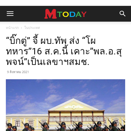
หน้าแรก
ในประเทศ
“บิ๊กตู่” จี้ ผบ.ทัพ ส่ง “โผ
ทหาร”16 ส.ค.นี้ เคาะ”พล.อ.สุ
พจน์”เป็นเลขาฯสมช.
9 สิงหาคม 2021