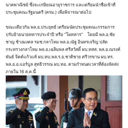
นาคพาณิชย์ ซึ่งจะเกษียณอายุราชการ และเตรียมนำชื่อเข้าที่
ประชุมคณะรัฐมนตรี (ครม.) เพื่อพิจารณาต่อไป
ขณะเดียวกัน พล.อ.ประยุทธ์ เตรียมนัดประชุมคณะกรรมการ
ปรับย้ายนายทหารประจำปี หรือ “โผทหาร” โดยมี พล.อ.ชัย
ชาญ ช้างมงคล รมช.กลาโหม พล.อ.ณัฐ อินทรเจริญ ปลัด
กระทรวงกลาโหม พล.อ.เฉลิมพล ศรีสวัสดิ์ ผบ.ทสส. พล.อ.ณรงค์
พันธ์ จิตต์แก้วแท้ ผบ.ทบ.พล.ร.อ.ชาติชาย ศรีวรขาน ผบ.ทร.
พล.อ.อ.แอร์บูล สุทธิวรรณ ผบ.ทอ. ตามกำหนดเวลาที่ต้องจัดส่ง
ภายใน 16 ส.ค.นี้