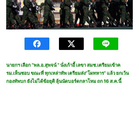
นายกฯ เลือก “พล.อ.สุพจน์ ” นั่งเก้าอี้ เลขา สมช.เตรียมเข้าค
รม.เห็นชอบ ขณะที่ ทุกเหล่าทัพ เตรียมส่ง”โผทหาร” แล้ว ยกเว้น
กองทัพบก ยังไม่ได้ข้อยุติ ลุ้นนัดบอร์ดกลาโหม ถก 16 ส.ค.นี้