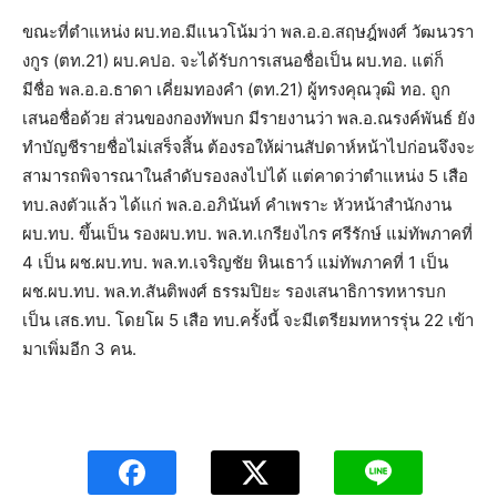
ขณะที่ตำแหน่ง ผบ.ทอ.มีแนวโน้มว่า พล.อ.อ.สฤษฎ์พงศ์ วัฒนวรา
งกูร (ตท.21) ผบ.คปอ. จะได้รับการเสนอชื่อเป็น ผบ.ทอ. แต่ก็
มีชื่อ พล.อ.อ.ธาดา เคี่ยมทองคำ (ตท.21) ผู้ทรงคุณวุฒิ ทอ. ถูก
เสนอชื่อด้วย ส่วนของกองทัพบก มีรายงานว่า พล.อ.ณรงค์พันธ์ ยัง
ทำบัญชีรายชื่อไม่เสร็จสิ้น ต้องรอให้ผ่านสัปดาห์หน้าไปก่อนจึงจะ
สามารถพิจารณาในลำดับรองลงไปได้ แต่คาดว่าตำแหน่ง 5 เสือ
ทบ.ลงตัวแล้ว ได้แก่ พล.อ.อภินันท์ คำเพราะ หัวหน้าสำนักงาน
ผบ.ทบ. ขึ้นเป็น รองผบ.ทบ. พล.ท.เกรียงไกร ศรีรักษ์ แม่ทัพภาคที่
4 เป็น ผช.ผบ.ทบ. พล.ท.เจริญชัย หินเธาว์ แม่ทัพภาคที่ 1 เป็น
ผช.ผบ.ทบ. พล.ท.สันติพงศ์ ธรรมปิยะ รองเสนาธิการทหารบก
เป็น เสธ.ทบ. โดยโผ 5 เสือ ทบ.ครั้งนี้ จะมีเตรียมทหารรุ่น 22 เข้า
มาเพิ่มอีก 3 คน.