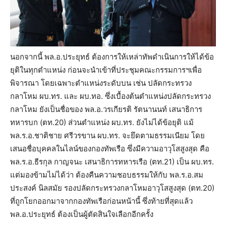
นอกจากนี้ พล.อ.ประยุทธ์ ต้องการให้เหล่าทัพดำเนินการให้ได้ข้อ
ยุติในทุกตำแหน่ง ก่อนจะนำเข้าที่ประชุมคณะกรรมการฯเพื่อ
พิจารณา โดยเฉพาะตำแหน่งระดับบน เช่น ปลัดกระทรวง
กลาโหม ผบ.ทร. และ ผบ.ทอ. ซึ่งเบื้องต้นตำแหน่งปลัดกระทรวง
กลาโหม ยังเป็นชื่อของ พล.อ.วรเกียรติ รัตนานนท์ เสนาธิการ
ทหารบก (ตท.20) ส่วนตำแหน่ง ผบ.ทร. ยังไม่ได้ข้อยุติ แม้
พล.ร.อ.ชาติชาย ศรีวรขาน ผบ.ทร. จะยึดตามธรรมเนียม โดย
เสนอชื่อบุคคลในไลน์ของกองทัพเรือ ซึ่งมีความอาวุโสสูงสุด คือ
พล.ร.อ.ธีรกุล กาญจนะ เสนาธิการทหารเรือ (ตท.21) เป็น ผบ.ทร.
แต่มองข้ามไม่ได้ว่า ต้องคืนความชอบธรรมให้กับ พล.ร.อ.สม
ประสงค์ นิลสมัย รองปลัดกระทรวงกลาโหมอาวุโสสูงสุด (ตท.20)
ที่ถูกโยกออกมาจากกองทัพเรือก่อนหน้านี้ ซึ่งท้ายที่สุดแล้ว
พล.อ.ประยุทธ์ ต้องเป็นผู้ตัดสินใจเลือกอีกครั้ง