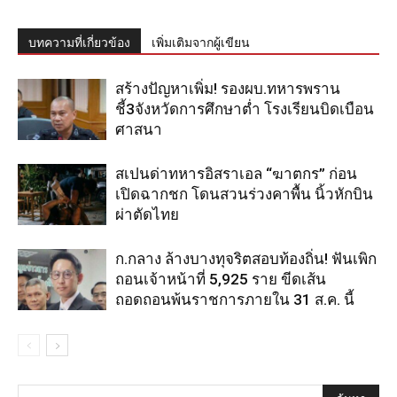
บทความที่เกี่ยวข้อง
เพิ่มเติมจากผู้เขียน
สร้างปัญหาเพิ่ม! รองผบ.ทหารพราน
ชี้3จังหวัดการศึกษาต่ำ โรงเรียนบิดเบือน
ศาสนา
สเปนด่าทหารอิสราเอล “ฆาตกร” ก่อน
เปิดฉากชก โดนสวนร่วงคาพื้น นิ้วหักบิน
ผ่าตัดไทย
ก.กลาง ล้างบางทุจริตสอบท้องถิ่น! ฟันเพิก
ถอนเจ้าหน้าที่ 5,925 ราย ขีดเส้น
ถอดถอนพ้นราชการภายใน 31 ส.ค. นี้