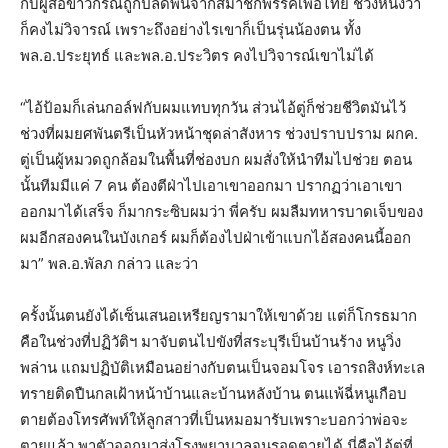
กับผู้สื่อข่าวกรณีถูกปลดพ้นจากสมาชิกพรรคเพื่อไทย ช่วงหนึ่งว่า
ก็คงไม่วิจารณ์ เพราะถึงอย่างไรเขาก็เป็นรุ่นน้องตน ทั้ง
พล.อ.ประยุทธ์ และพล.อ.ประวิตร คงไปวิจารณ์เขาไม่ได้
“ไอ้ป้อมก็เล่นกอล์ฟกับผมแทบทุกวัน ส่วนไอ้ตู่ก็ช่วยชีวิตมันไว้
ช่วงที่ผมยศพันตรีเป็นหัวหน้าชุดล่าสังหาร ช่วงปราบปราม ผกค.
ตู่เป็นผู้หมวดถูกล้อมในพื้นที่ช่องบก ผมสั่งให้นำทีมไปช่วย ตอน
นั้นทีมมีแค่ 7 คน ต้องตีฝ่าไปเอาเขาออกมา ปรากฏว่าเอาเขา
ออกมาได้เสร็จ ก็มากระซิบผมว่า พี่ครับ ผมลืมทหารบาดเจ็บของ
ผมอีกสองคนในบังเกอร์ ผมก็ต้องไปฝ่าเข้าแบกไอ้สองคนนี้ออก
มา” พล.อ.พัลภ กล่าว และว่า
ครั้งนั้นตนยังได้เซ็นเสนอเหรียญรามาให้เขาด้วย แต่ก็โกรธมาก
คือในช่วงที่ปฏิวัติฯ มาจับตนไปขังที่สระบุรีเป็นบ้านร้าง หนูวิ่ง
พล่าน แถมปฏิบัติเหมือนอย่างกับตนเป็นจอมโจร เอารถสิงห์ทะเล
ทรายติดปืนกลเฝ้าหน้าบ้านและบ้านหลังบ้าน ตนแพ้ฉี่หนูเกือบ
ตายต้องโทรศัพท์ให้ลูกสาวที่เป็นหมอมารับเพราะบอกว่าพ่อจะ
ตายแล้ว พาตัวออกมาส่งโรงพยาบาลจนรอดตายได้ นี่คือไอ้ตู่ที่