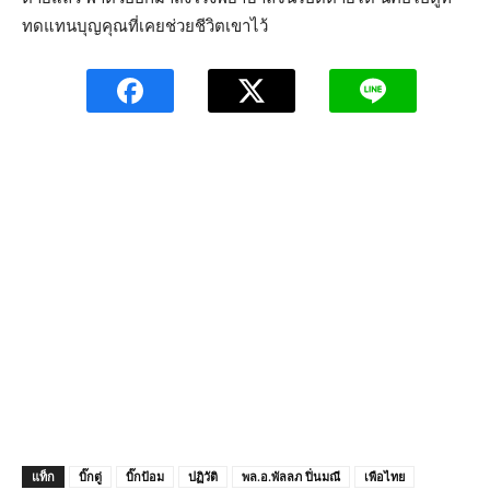
ทดแทนบุญคุณที่เคยช่วยชีวิตเขาไว้
แท็ก
บิ๊กตู่
บิ๊กป้อม
ปฏิวัติ
พล.อ.พัลลภ ปิ่นมณี
เพือไทย