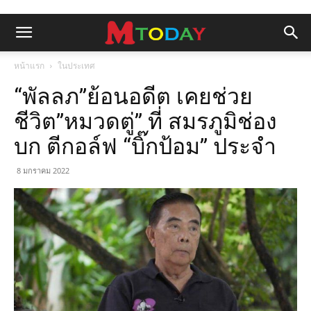
หน้าแรก
ในประเทศ
“พัลลภ”ย้อนอดีต เคยช่วย
ชีวิต”หมวดตู่” ที่ สมรภูมิช่อง
บก ตีกอล์ฟ “บิ๊กป้อม” ประจำ
8 มกราคม 2022