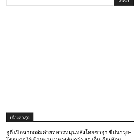
เรื่องล่าสุด
ฮูตี เปิดฉากถล่มค่ายทหารหนุนหลังโดยซาอุฯ ขีปนาวุธ-
โดรนตกใส่เป้าหมาย ทหารดับกว่า 30 เจ็บเกือบร้อย