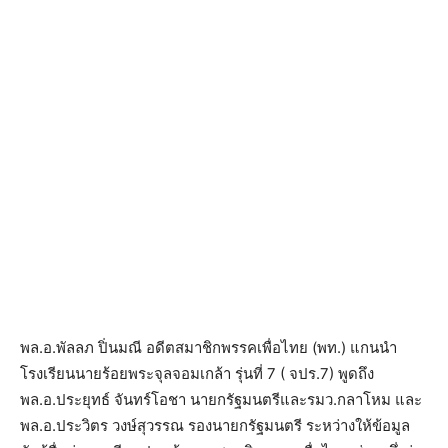
พล.อ.พัลลภ ปิ่นมณี อดีตสมาชิกพรรคเพื่อไทย (พท.) แกนนำ
โรงเรียนนายร้อยพระจุลจอมเกล้า รุ่นที่ 7 ( จปร.7) พูดถึง
พล.อ.ประยุทธ์ จันทร์โอชา นายกรัฐมนตรีและรมว.กลาโหม และ
พล.อ.ประวิตร วงษ์สุวรรณ รองนายกรัฐมนตรี ระหว่างให้ข้อมูล