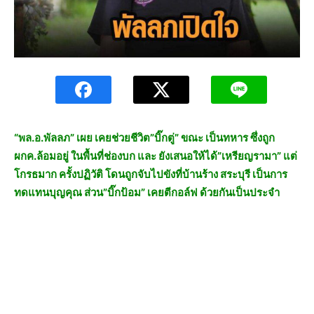
“พล.อ.พัลลภ” เผย เคยช่วยชีวิต”บิ๊กตู่” ขณะ เป็นทหาร ซึ่งถูก
ผกค.ล้อมอยู่ ในพื้นที่ช่องบก และ ยังเสนอให้ได้”เหรียญรามา” แต่
โกรธมาก ครั้งปฏิวัติ โดนถูกจับไปขังที่บ้านร้าง สระบุรี เป็นการ
ทดแทนบุญคุณ ส่วน”บิ๊กป้อม” เคยตีกอล์ฟ ด้วยกันเป็นประจำ