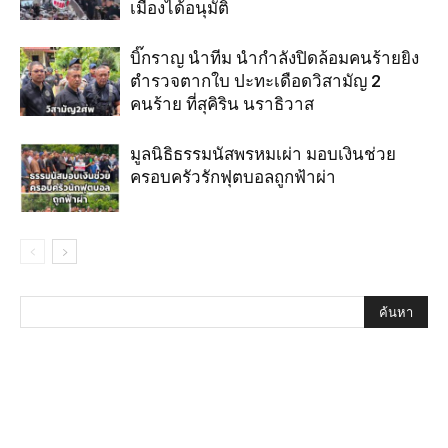
เมืองได้อนุมัติ
บิ๊กราญ นำทีม นำกำลังปิดล้อมคนร้ายยิง
ตำรวจตากใบ ปะทะเดือดวิสามัญ 2
คนร้าย ที่สุคิริน นราธิวาส
มูลนิธิธรรมนัสพรหมเผ่า มอบเงินช่วย
ครอบครัวรักฟุตบอลถูกฟ้าผ่า