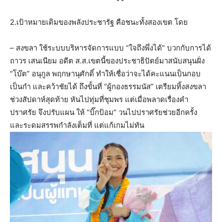
2.เป้าหมายเดิมของพลังประชารัฐ คือชนะทั้งสองเขต โดย
– สงขลา ใช้ระบบบริหารจัดการแบบ “ใจถึงพึ่งได้” บวกกับการได้
ถาวร เสนเนียม อดีต ส.ส.เขตนี้ของประชาธิปัตย์มาสนับสนุนฝั่ง
“โบ๊ต” อนุกูล พฤกษานุศักดิ์ ทำให้เชื่อว่าจะได้คะแนนเป็นกอบ
เป็นกำ และคว้าชัยได้ ถึงขั้นที่ “ผู้กองธรรมนัส” เตรียมทิ้งสงขลา
ช่วงสัปดาห์สุดท้าย หันไปทุ่มที่ชุมพร แต่เมื่อพลาดเรื่องคำ
ปราศรัย จึงปรับแผน ให้ “บิ๊กป้อม” วนไปปราศรัยช่วยอีกครั้ง
และระดมสรรพกำลังเต็มที่ แต่แก้เกมไม่ทัน