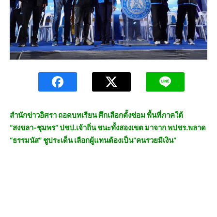
สำนักข่าวอิศรา ถอดบทเรียน ศึกเลือกตั้งซ่อม พื้นที่ภาคใต้
“สงขลา-ชุมพร” ปชป.เจ้าถิ่น ชนะทั้งสองเขต มาจาก พปชร.พลาด
“ธรรมนัส” ชูประเด็น เลือกผู้แทนต้องเป็น”คนรวยมีเงิน”