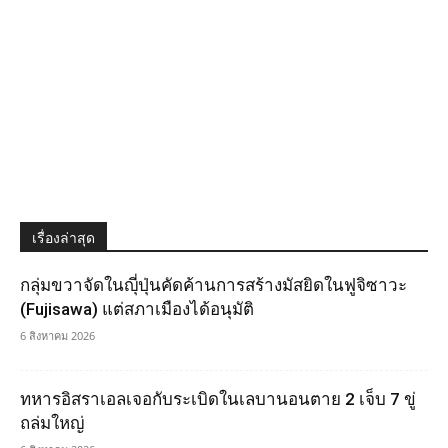
เรื่องล่าสุด
กลุ่มขวาจัดในญุี่ปุ่นคัดค้านการสร้างมัสยิดในฟูจิซาวะ
(Fujisawa) แต่สภาเมืองได้อนุมัติ
6 สิงหาคม 2026
ทหารอิสราเอลเจอกับระเบิดในเลบานอนตาย 2 เจ็บ 7 ขู่
ถล่มใหญ่