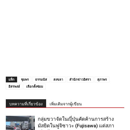
แท็ก
ชุมพร
ธรรมนัส
สงขลา
สำนักข่าวอิศรา
สุภาพร
อิสรพงษ์
เลือกตั้งซ่อม
บทความที่เกี่ยวข้อง
เพิ่มเติมจากผู้เขียน
กลุ่มขวาจัดในญุี่ปุ่นคัดค้านการสร้าง
มัสยิดในฟูจิซาวะ (Fujisawa) แต่สภา