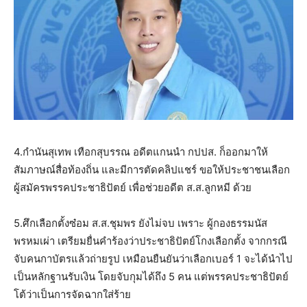
4.กำนันสุเทพ เทือกสุบรรณ อดีตแกนนำ กปปส. ก็ออกมาให้
สัมภาษณ์สื่อท้องถิ่น และมีการตัดคลิปแชร์ ขอให้ประชาชนเลือก
ผู้สมัครพรรคประชาธิปัตย์ เพื่อช่วยอดีต ส.ส.ลูกหมี ด้วย
5.ศึกเลือกตั้งซ๋อม ส.ส.ชุมพร ยังไม่จบ เพราะ ผู้กองธรรมนัส
พรหมเผ่า เตรียมยื่นคำร้องว่าประชาธิปัตย์โกงเลือกตั้ง จากกรณี
จับคนกาบัตรแล้วถ่ายรูป เหมือนยืนยันว่าเลือกเบอร์ 1 จะได้นำไป
เป็นหลักฐานรับเงิน โดยจับกุมได้ถึง 5 คน แต่พรรคประชาธิปัตย์
โต้ว่าเป็นการจัดฉากใส่ร้าย