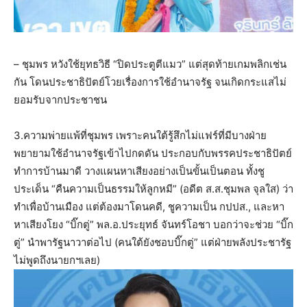
– ชุมพร หวังใช้ยุทธวิธี “ปิดประตูตีแมว” แต่สุดท้ายเกมพลิกเช่น
กัน โดนประชาธิปัตย์โวยเรื่องการใช้อำนาจรัฐ จนเกิดกระแสไม่
ยอมรับจากประชาชน
3.ความพ่ายแพ้ที่ชุมพร เพราะคนใต้รู้สึกไม่แฟร์ที่มีบางฝ่าย
พยายามใช้อำนาจรัฐเข้าไปกดดัน ประกอบกับพรรคประชาธิปัตย์
ทำการบ้านมาดี วางแผนหาเสียงอย่างเป็นขั้นเป็นตอน ทั้งชู
ประเด็น “คืนความเป็นธรรมให้ลูกหมี” (อดีต ส.ส.ชุมพล จุลใส) ว่า
ทำเพื่อบ้านเมือง แต่ต้องมาโดนคดี, ชูความเป็น กปปส., และหา
หาเสียงโยง “บิ๊กตู่” พล.อ.ประยุทธ์ จันทร์โอชา บอกว่าจะช่วย “บิ๊ก
ตู่” นำพารัฐนาวาต่อไป (คนใต้ยังชอบบิ๊กตู่” แต่ฝ่ายพลังประชารัฐ
ไม่พูดถึงนายกฯเลย)