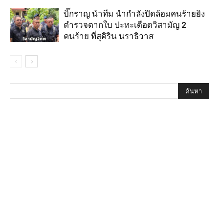
บิ๊กราญ นำทีม นำกำลังปิดล้อมคนร้ายยิง
ตำรวจตากใบ ปะทะเดือดวิสามัญ 2
คนร้าย ที่สุคิริน นราธิวาส