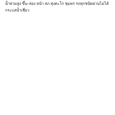
น้ำท่วมสูง ขึ้น-ล่อง หน้า สภ.ทุ่งตะโก ชุมพร รถทุกชนิดผ่านไม่ได้
กระแสน้ำเชี่ยว