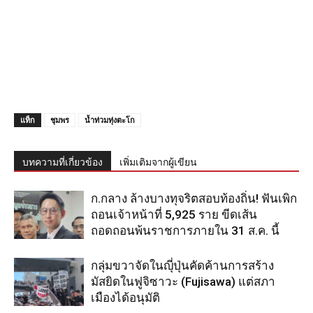
แท็ก
ชุมพร
น้ำท่วมทุ่งตะโก
บทความที่เกี่ยวข้อง
เพิ่มเติมจากผู้เขียน
ก.กลาง ล้างบางทุจริตสอบท้องถิ่น! ฟันเพิก
ถอนเจ้าหน้าที่ 5,925 ราย ขีดเส้น
ถอดถอนพ้นราชการภายใน 31 ส.ค. นี้
กลุ่มขวาจัดในญุี่ปุ่นคัดค้านการสร้าง
มัสยิดในฟูจิซาวะ (Fujisawa) แต่สภา
เมืองได้อนุมัติ