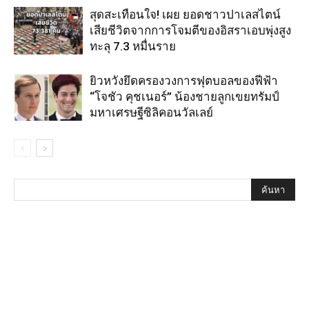
สุดสะเทือนใจ! เผย ยอดชาวปาเลสไตน์
เสียชีวิตจากการโจมตีของอิสราเอบพุ่งสูง
ทะลุ 7.3 หมื่นราย
ยิวหวังยึดครองวงการฟุตบอลของฟีฟ้า
“โจชัว คุชเนอร์” น้องชายลูกเขยทรัมป์
มหาเศรษฐีซิลิคอนวัลเลย์