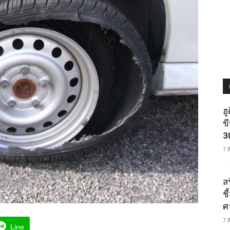
ฮ
ข
3
7 
ส
ช
ศ
7 
Line