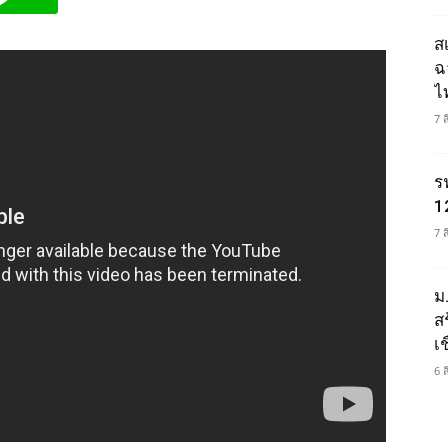
ส
ฉ
ไ
7 
ร
1
7 
ม
ส
เช
6 