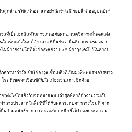
นถูกนำมาใช้แน่นอน แต่อย่าลืมว่าไม่มีรอยนิ้วมืออยู่บนปืน”
นที่เป็นเอกฉันท์ในการเสนอต่อคณะมนตรีความมั่นคงแห่ง
็นแย้งในมติดังกล่าว ที่ยืนยันว่าพื้นที่ปกครองของฝ่าย
ะไม่มีรายงานใดที่ตั้งข้อสงสัยว่า FSA มีอาวุธเคมีไว้ในครอบ
กล่าวหาว่ารัสเซียใช้อาวุธเชื้อเพลิงที่เป็นผงพิษฟอสฟอรัสขาว
่มโจมตีเขตพลเรือนซีเรียในเมืองเราะเกาะอีกด้วย
าติยังขัดแย้งกับจดหมายฉบับล่าสุดที่ตุรกีทำงานร่วมกับ
สทำลายประสาทในพื้นที่ที่ได้รับผลกระทบจากการโจมตี จาก
ด้ยืนยันผลลัพธ์จากการตรวจสอบเหยื่อที่ได้รับผลกระทบจาก