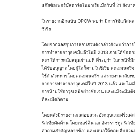
แก๊สซัลเฟอร์มัสตาร์ดในมาเรียเมื่อวันที่ 21 สิงหาค
ในรายงานอีกฉบับ OPCW พบว่า มีการใช้แก๊สคล
ซีเรีย
โดยจากผลสรุปการสอบสวนดังกล่าวยังพบว่าการใช้อา
การทำลายอาวุธเคมีแล้วในปี 2013 ภายใต้ข้อตกล
คงฯ ให้การสนับสนุนผ่านมติ ที่ระบุว่า ในกรณีที่ม
ได้รับอนุญาตโดยผู้ใดก็ตามในซีเรีย คณะมนตรีจ
ใช้กำลังทหารโดยคณะมนตรีฯ แต่รายงานกลับพบว่า
จากการทำลายอาวุธเคมีในปี 2013 แล้ว และไม่
การห้ามใช้อาวุธเคมีอย่างชัดเจน และแม้จะมีมต
ที่ละเมิดก็ตาม
โดยหลังมีรายงานผลสอบสวน อังกฤษและฝรั่งเศสเ
รัสเซียคัดค้าน โดยเชอร์คิน เอกอัครราชทูตรัสเ
คำถามสำคัญหลายข้อ” และเสนอให้คณะสืบสวนดำ