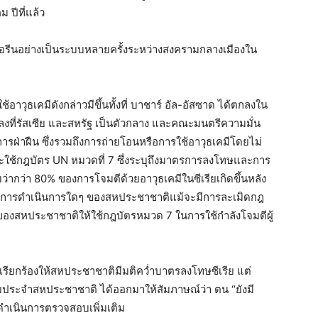
ม ปีที่แล้ว
อรีนอย่างเป็นระบบหลายครั้งระหว่างสงครามกลางเมืองใน
วุธเคมีดังกล่าวมีขึ้นทั้งที่ บาชาร์ อัล-อัสซาด ได้ตกลงใน
งที่รัสเซีย และสหรัฐ เป็นตัวกลาง และคณะมนตรีความมั่น
ีการฝ่าฝืน ซึ่งรวมถึงการถ่ายโอนหรือการใช้อาวุธเคมีโดยไม่
ะใช้กฎบัตร UN หมวดที่ 7 ซึ่งระบุถึงมาตรการลงโทษและการ
กว่า 80% ของการโจมตีด้วยอาวุธเคมีในซีเรียเกิดขึ้นหลัง
มีการดำเนินการใดๆ ของสหประชาชาติแม้จะมีการละเมิดกฎ
ิของสหประชาชาติให้ใช้กฎบัตรหมวด 7 ในการใช้กำลังโจมตีผู้
รียกร้องให้สหประชาชาติมีมติคว่ำบาตรลงโทษซีเรีย แต่
ซียประจำสหประชาชาติ ได้ออกมาให้สัมภาษณ์ว่า ตน “ยังมี
เนินการตรวจสอบเพิ่มเติม