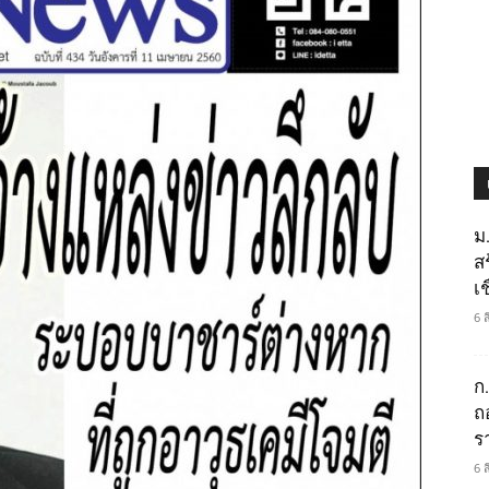
ม
ส
เช
6 
ก
ถ
ร
6 