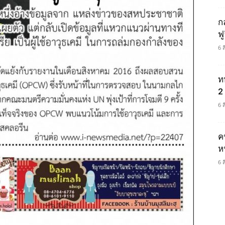
ก
ฟ
6 
ท
2 
6 
ค
ห
6 