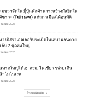
ลุ่มขวาจัดในญุี่ปุ่นคัดค้านการสร้างมัสยิดใน
ูจิซาวะ (Fujisawa) แต่สภาเมืองได้อนุมัติ
สิงหาคม 2026
หารอิสราเอลเจอกับระเบิดในเลบานอนตาย
เจ็บ 7 ขู่ถล่มใหญ่
สิงหาคม 2026
นหาดใหญ่ได้เฮ! ครม. ไฟเขียว รฟม. เดิน
น้าโมโนเรล
สิงหาคม 2026
โหลดเพิ่มเติม