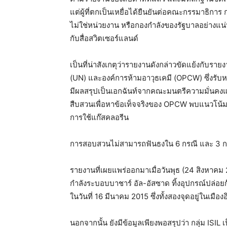
แต่ผู้ที่ตกเป็นเหยื่อได้ยืนยันต่อคณะกรรมาธิกา
ไม่ใช่หน่วยงาน หรือกองกำลังของรัฐบาลอย่างแน่นอ
กับสื่อสวิตเซอร์แลนด์
เป็นที่น่าสังเกตุว่ารายงานดังกล่าวขัดแย้งกั
(UN) และองค์การห้ามอาวุธเคมี (OPCW) ซึ่งรับ
มีผลสรุปเป็นเอกฉันท์จากคณะมนตรีความมั่นคงแห่ง 
สืบสวนเพื่อหาข้อเท็จจริงของ OPCW พบแนวโน้มกา
การใช้แก๊สคลอรีน
การสอบสวนไม่สามารถฟันธงใน 6 กรณี และ 3 กรณ
รายงานที่เผยแพร่ออกมาเมื่อวันพุธ (24 สิงหาคม 
กำลังระบอบบาชาร์ อัล-อัสซาด ทิ้งอุปกรณ์ปล่อยก
ในวันที่ 16 มีนาคม 2015 ซึ่งทั้งสองจุดอยู่ในเมือ
นอกจากนั้น ยังมีข้อมูลเพียงพอสรุปว่า กลุ่ม ISIL