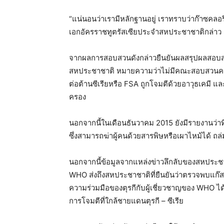
“แน่นอนว่าเรามีหลักฐานอยู่ เราทราบว่าก๊าซคลอรี
เอกอัครราชทูตรัสเซียประจำสหประชาชาติกล่าว
จากผลการสอบสวนดังกล่าวยืนยันผลสรุปผลสอบสว
สหประชาชาติ หมายความว่าไม่มีคณะสอบสวนคนใดเห
ต่อต้านซีเรียหรือ FSA ถูกโจมตีด้วยอาวุธเคมี แล
ครอง
นอกจากนี้ในเดือนธันวาคม 2015 ยังมีรายงานว่าที่
ซึ่งสามารถฆ่าผู้คนด้วยสารพิษหรือเผาไหม้ได้ ถล
นอกจากนี้ข้อมูลจากแหล่งข่าวลึกลับของสหประชาช
WHO ส่งถึงสหประชาชาติที่ยืนยันว่าตรวจพบแก๊
ความร่วมมือของตุรกีกับผู้เชี่ยวชาญของ WHO ไ
การโจมตีที่ใกล้ชายแดนตุรกี – ซีเรีย