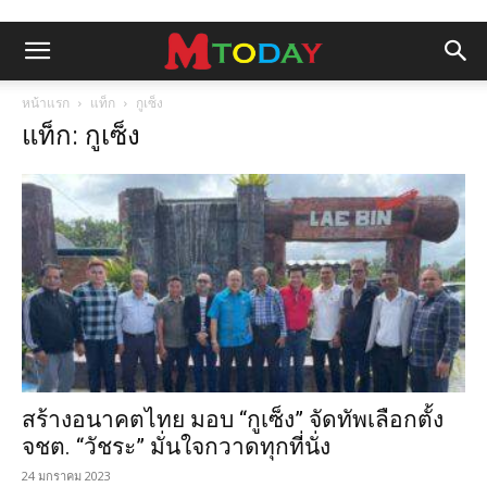
หน้าแรก
แท็ก
กูเซ็ง
แท็ก: กูเซ็ง
สร้างอนาคตไทย มอบ “กูเซ็ง” จัดทัพเลือกตั้ง
จชต. “วัชระ” มั่นใจกวาดทุกที่นั่ง
24 มกราคม 2023