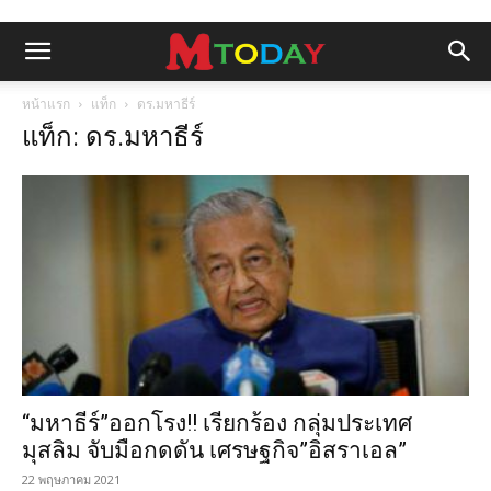
หน้าแรก
แท็ก
ดร.มหาธีร์
แท็ก: ดร.มหาธีร์
“มหาธีร์”ออกโรง!! เรียกร้อง กลุ่มประเทศ
มุสลิม จับมือกดดัน เศรษฐกิจ”อิสราเอล”
22 พฤษภาคม 2021