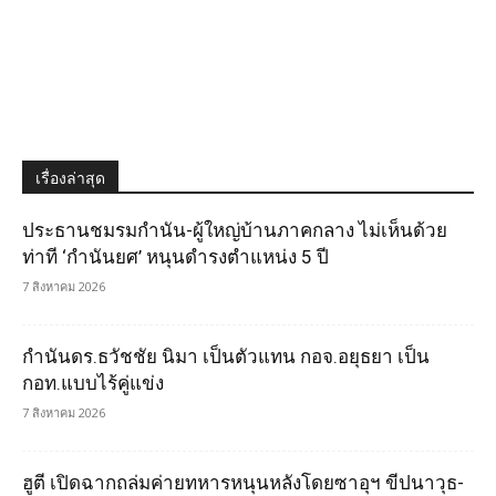
เรื่องล่าสุด
ประธานชมรมกำนัน-ผู้ใหญ่บ้านภาคกลาง ไม่เห็นด้วย
ท่าที ‘กำนันยศ’ หนุนดำรงตำแหน่ง 5 ปี
7 สิงหาคม 2026
กำนันดร.ธวัชชัย นิมา เป็นตัวแทน กอจ.อยุธยา เป็น
กอท.แบบไร้คู่แข่ง
7 สิงหาคม 2026
ฮูตี เปิดฉากถล่มค่ายทหารหนุนหลังโดยซาอุฯ ขีปนาวุธ-