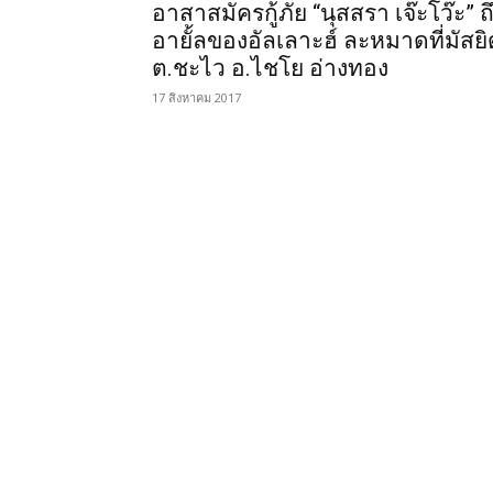
อาสาสมัครกู้ภัย “นุสสรา เจ๊ะโว๊ะ” ถ
อายั้ลของอัลเลาะฮ์ ละหมาดที่มัสยิ
ต.ชะไว อ.ไชโย อ่างทอง
17 สิงหาคม 2017