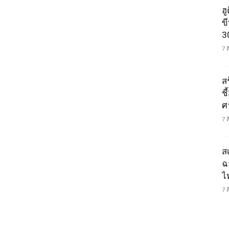
ฮ
ข
3
7 
ส
ช
ศ
7 
ส
ฉ
ไ
7 