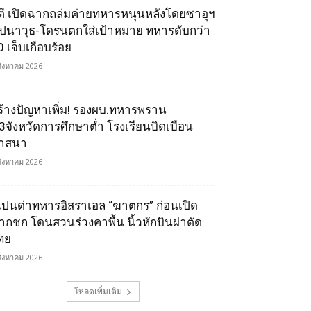
ูตี เปิดฉากถล่มค่ายทหารหนุนหลังโดยซาอุฯ
ีปนาวุธ-โดรนตกใส่เป้าหมาย ทหารดับกว่า
0 เจ็บเกือบร้อย
สิงหาคม 2026
ร้างปัญหาเพิ่ม! รองผบ.ทหารพราน
ี้3จังหวัดการศึกษาต่ำ โรงเรียนบิดเบือน
าสนา
สิงหาคม 2026
เปนด่าทหารอิสราเอล “ฆาตกร” ก่อนเปิด
ากชก โดนสวนร่วงคาพื้น นิ้วหักบินผ่าตัด
ทย
สิงหาคม 2026
โหลดเพิ่มเติม