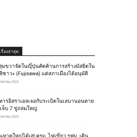
เรื่องล่าสุด
ลุ่มขวาจัดในญุี่ปุ่นคัดค้านการสร้างมัสยิดใน
ูจิซาวะ (Fujisawa) แต่สภาเมืองได้อนุมัติ
สิงหาคม 2026
หารอิสราเอลเจอกับระเบิดในเลบานอนตาย
เจ็บ 7 ขู่ถล่มใหญ่
สิงหาคม 2026
นหาดใหญ่ได้เฮ! ครม. ไฟเขียว รฟม. เดิน