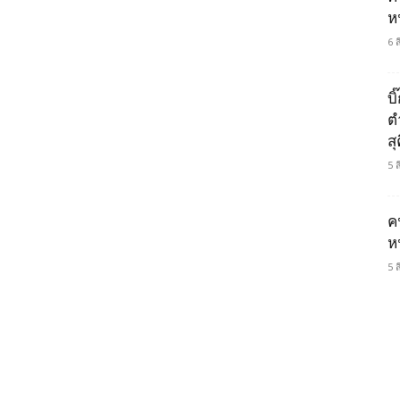
ห
6 
บ
ต
ส
5 
ค
ห
5 