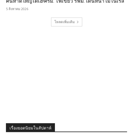
คนหาดใหญ่ได้เฮ!ครม. ไฟเขียว รฟม. เดินหน้าโมโนเรล
5 สิงหาคม 2026
โหลดเพิ่มเติม
เรื่องยอดนิยมในสัปดาห์