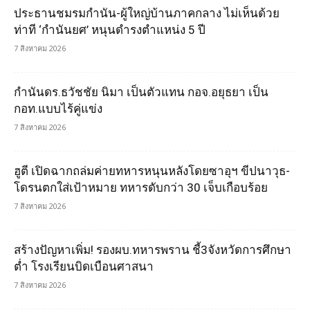
ประธานชมรมกำนัน-ผู้ใหญ่บ้านภาคกลาง ไม่เห็นด้วย
ท่าที ‘กำนันยศ’ หนุนดำรงตำแหน่ง 5 ปี
7 สิงหาคม 2026
กำนันดร.ธวัชชัย นิมา เป็นตัวแทน กอจ.อยุธยา เป็น
กอท.แบบไร้คู่แข่ง
7 สิงหาคม 2026
ฮูตี เปิดฉากถล่มค่ายทหารหนุนหลังโดยซาอุฯ ขีปนาวุธ-
โดรนตกใส่เป้าหมาย ทหารดับกว่า 30 เจ็บเกือบร้อย
7 สิงหาคม 2026
สร้างปัญหาเพิ่ม! รองผบ.ทหารพราน ชี้3จังหวัดการศึกษา
ต่ำ โรงเรียนบิดเบือนศาสนา
7 สิงหาคม 2026