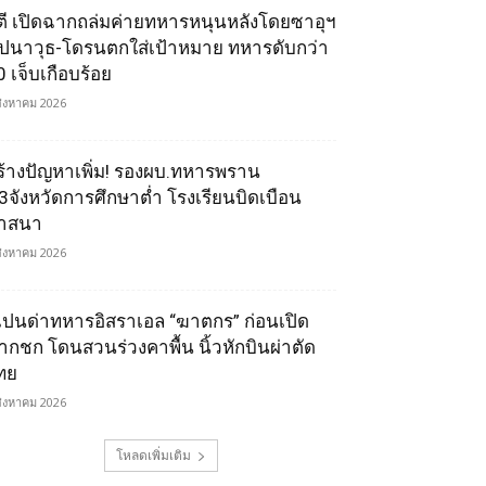
ูตี เปิดฉากถล่มค่ายทหารหนุนหลังโดยซาอุฯ
ีปนาวุธ-โดรนตกใส่เป้าหมาย ทหารดับกว่า
0 เจ็บเกือบร้อย
สิงหาคม 2026
ร้างปัญหาเพิ่ม! รองผบ.ทหารพราน
ี้3จังหวัดการศึกษาต่ำ โรงเรียนบิดเบือน
าสนา
สิงหาคม 2026
เปนด่าทหารอิสราเอล “ฆาตกร” ก่อนเปิด
ากชก โดนสวนร่วงคาพื้น นิ้วหักบินผ่าตัด
ทย
สิงหาคม 2026
โหลดเพิ่มเติม