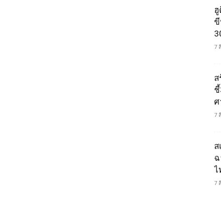
ฮ
ข
3
7 
ส
ช
ศ
7 
ส
ฉ
ไ
7 