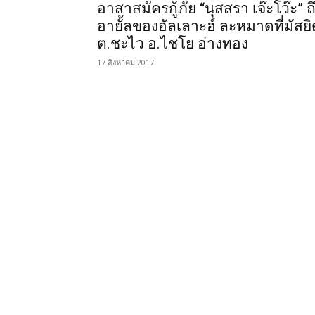
อาสาสมัครกู้ภัย “นุสสรา เจ๊ะโว๊ะ” ถ
อายั้ลของอัลเลาะฮ์ ละหมาดที่มัสยิ
ต.ชะไว อ.ไชโย อ่างทอง
17 สิงหาคม 2017