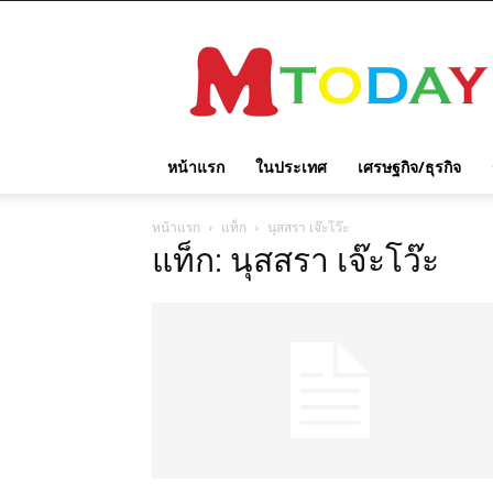
M
TODAY
หน้าแรก
ในประเทศ
เศรษฐกิจ/ธุรกิจ
หน้าแรก
แท็ก
นุสสรา เจ๊ะโว๊ะ
แท็ก: นุสสรา เจ๊ะโว๊ะ